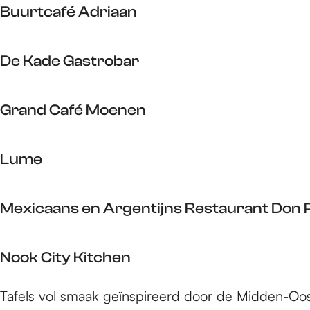
C
f
'
Buurtcafé Adriaan
d
a
é
s
e
f
P
B
r
é
De Kade Gastrobar
a
u
i
V
s
u
n
a
D
t
r
g
n
Grand Café Moenen
e
a
t
O
K
c
u
G
a
a
Lume
d
r
d
f
s
a
e
é
L
N
n
G
Mexicaans en Argentijns Restaurant Don 
A
u
i
d
a
d
m
j
C
s
M
r
e
m
a
Nook City Kitchen
t
e
i
e
f
r
x
a
g
é
N
Tafels vol smaak geïnspireerd door de Midden-Oo
o
i
a
e
M