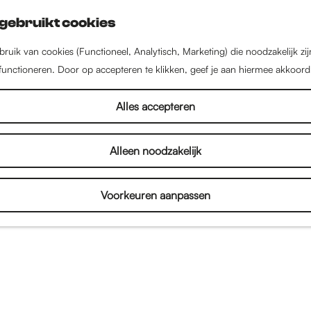
gebruikt cookies
ruik van cookies (Functioneel, Analytisch, Marketing) die noodzakelijk zi
 functioneren. Door op accepteren te klikken, geef je aan hiermee akkoord
aurants & eetcafés in Nij
Alles accepteren
Alleen noodzakelijk
ft een zeer uitgebreid en divers aanbod
restauran
 je nu een liefhebber bent van
sushi
,
tapas
,
pizza
, v
Voorkeuren aanpassen
 binnenstad kun je lekker bourgondisch genieten 
ken.