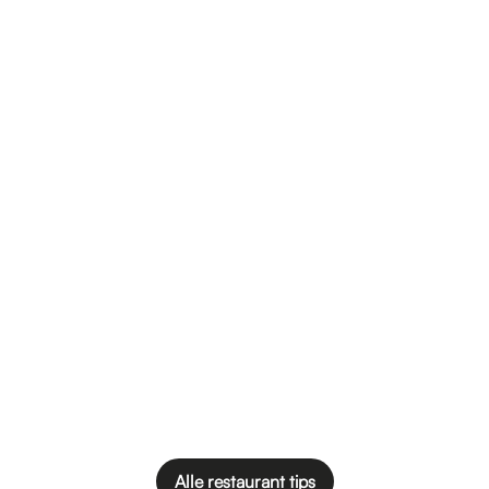
i
a
n
g
a
i
n
a
Alle restaurant tips