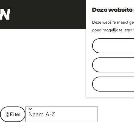
Deze website 
Deze website maakt geb
G
goed mogelijk te laten
a
n
Rest
a
a
r
d
Nijmegen hee
e
eetcafés
. Of
h
de Nijmeegse
o
favoriete keu
m
e
W
S
Filter
p
o
a
a
r
t
g
t