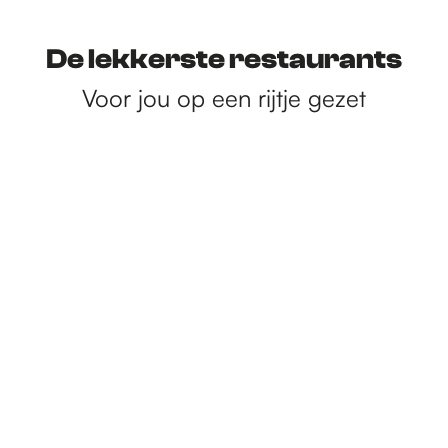
n
n
n
n
n
n
i
n
n
n
a
a
a
a
a
a
d
a
a
a
De lekkerste restaurants
a
a
a
a
a
a
i
a
a
a
Voor jou op een rijtje gezet
r
r
r
r
r
r
g
r
r
r
d
p
p
p
p
p
e
p
p
d
e
a
a
a
a
a
p
a
a
e
v
g
g
g
g
g
a
g
g
v
o
i
i
i
i
i
g
i
i
o
r
n
n
n
n
n
i
n
n
l
i
a
a
a
a
a
n
a
a
g
g
a
e
e
n
p
d
a
e
g
p