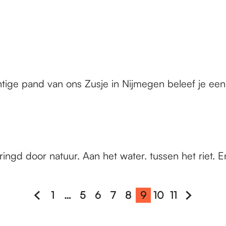
tige pand van ons Zusje in Nijmegen beleef je een
gd door natuur. Aan het water. tussen het riet. En 
1
…
5
6
7
8
9
10
11
G
G
G
G
G
G
H
G
G
G
a
a
a
a
a
a
u
a
a
a