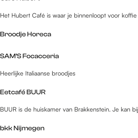
h
e
R
a
i
o
g
e
u
C
j
Het Hubert Café is waar je binnenloopt voor koffie en
c
e
s
r
a
m
o
n
t
a
f
e
b
a
Broodje Horeca
n
é
g
r
u
t
H
e
e
r
B
I
u
n
SAM’S Focacceria
a
a
r
n
b
k
n
o
d
e
S
Heerlijke Italiaanse broodjes
t
o
i
r
A
D
d
a
t
M
o
j
n
Eetcafé BUUR
’
n
e
W
S
P
H
a
E
BUUR is de huiskamer van Brakkenstein. Je kan bij 
F
a
o
y
e
o
b
r
t
bkk Nijmegen
c
l
e
c
a
o