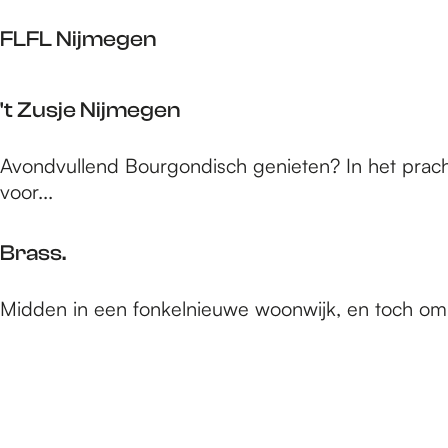
c
a
c
b
a
f
FLFL Nijmegen
c
k
é
e
k
B
F
r
N
't Zusje Nijmegen
U
L
i
i
U
F
a
j
'
R
Avondvullend Bourgondisch genieten? In het prach
L
m
t
voor...
N
e
Z
i
g
u
j
Brass.
e
s
m
n
j
e
B
Midden in een fonkelnieuwe woonwijk, en toch omrin
e
g
r
N
e
a
i
n
s
j
s
m
.