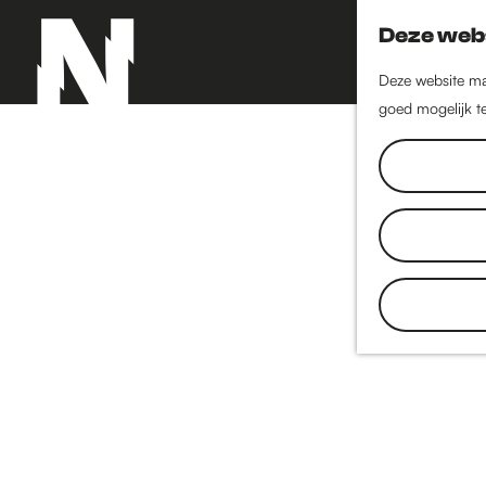
Deze webs
Deze website maa
goed mogelijk te
G
a
n
a
a