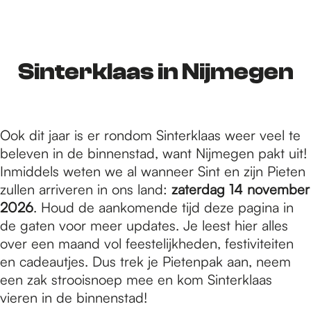
r
d
Sinterklaas in Nijmegen
e
Ook dit jaar is er rondom Sinterklaas weer veel te
beleven in de binnenstad, want Nijmegen pakt uit!
h
Inmiddels weten we al wanneer Sint en zijn Pieten
zullen arriveren in ons land:
zaterdag 14 november
2026
. Houd de aankomende tijd deze pagina in
o
de gaten voor meer updates. Je leest hier alles
over een maand vol feestelijkheden, festiviteiten
m
en cadeautjes. Dus trek je Pietenpak aan, neem
een zak strooisnoep mee en kom Sinterklaas
vieren in de binnenstad!