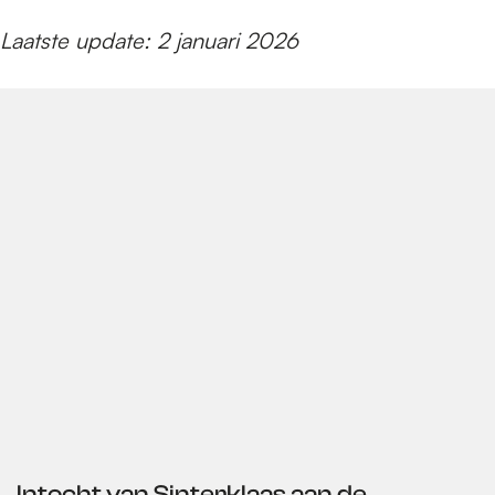
e
Laatste update: 2 januari 2026
p
a
g
e
Intocht van Sinterklaas aan de