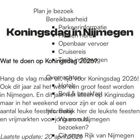
r
Plan je bezoek
Bereikbaarheid
Parkeerinformatie
d
Koningsdag in Nijmegen
Fietsen huren
Openbaar vervoer
Cruisereis
e
Taxi's in Nijmegen
Wat te doen op Koningsdag 2026?
h
Overnachten
Hang de vlag maar uit, tijd voor Koningsdag 2026!
Hotels
Ook dit jaar zal het weer een groot feest worden
Bed & breakfast
in Nijmegen. En dit jaar niet alleen op Kinginsdag
o
maar in het weekend ervoor zijn er ook al een
aantal leuke feestjes. Bekijk hier de leukste feesten
Informatie
m
en vrijmarkten voor jong en oud.
Waarom Nijmegen
bezoeken?
Citystore Rijk van Nijmegen
Laatste update: 20 april 2026