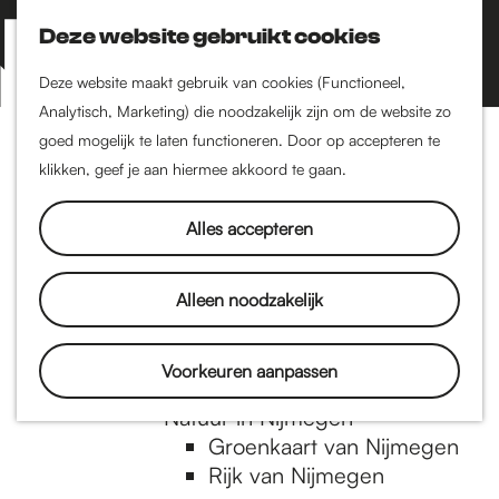
Nijmegen-Zuid
Nijmegen-Nieuw-West
Deze website gebruikt cookies
Z
K
Nijmegen-Oud-West
o
a
M
Deze website maakt gebruik van cookies (Functioneel,
Dukenburg
e
a
Analytisch, Marketing) die noodzakelijk zijn om de website zo
e
Lindenholt
G
k
r
goed mogelijk te laten functioneren. Door op accepteren te
n
e
t
klikken, geef je aan hiermee akkoord te gaan.
Historie
u
n
De oudste stad van
a
Alles accepteren
Nederland
Historische tijdlijn
n
Romeinse Limes
Alleen noodzakelijk
Vrede van Nijmegen
Penning
a
Voorkeuren aanpassen
Natuur in Nijmegen
Groenkaart van Nijmegen
a
Rijk van Nijmegen