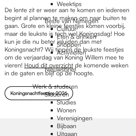
Weektips
De lente zit er weer aan te komen en iedereen
begint al plannen te maken om naar buiten te
Beste van Nijmegen
gaan. Grote en kleine feestjes komen voorbij,
Cultuur
maar de leukste is toch wel Koningsdag! Hoe
Eten & drinken
kun je die nu beter inluiden dan met
Shoppen
Koningsnacht? Wij tippen de leukste feestjes
Activiteiten
om de verjaardag van Koning Willem mee te
vieren!
Houd dit overzicht
de komende weken
Nieuwsbrief
in de gaten en blijf op de hoogte.
Werk & studeren
Koningsnachtfeestjes 2026
Studeren
Studies
Wonen
Verenigingen
Bijbaan
Uitgaan