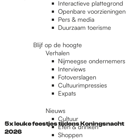
e
Interactieve plattegrond
Openbare voorzieningen
Pers & media
p
Duurzaam toerisme
a
Blijf op de hoogte
Verhalen
Nijmeegse ondernemers
g
Interviews
Fotoverslagen
Cultuurimpressies
e
Expats
Nieuws
Cultuur
5x leuke feestjes tijdens Koningsnacht
Eten & drinken
2026
Shoppen