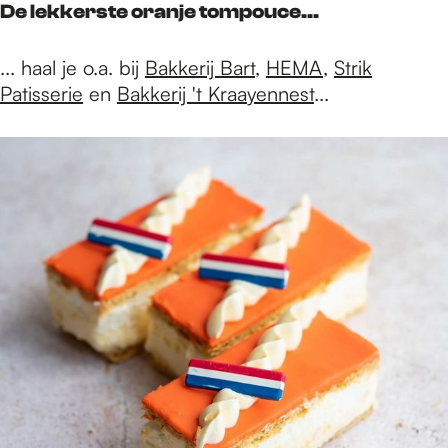
De lekkerste oranje tompouce...
... haal je o.a. bij
Bakkerij Bart
,
HEMA
,
Strik
Patisserie
en
Bakkerij 't Kraayennest
...