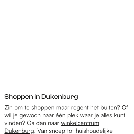
e
p
a
g
e
Shoppen in Dukenburg
Zin om te shoppen maar regent het buiten? Of
wil je gewoon naar één plek waar je alles kunt
vinden? Ga dan naar
winkelcentrum
Dukenburg
. Van snoep tot huishoudelijke