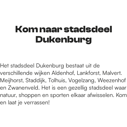
r
d
Kom naar stadsdeel
Dukenburg
e
Het stadsdeel Dukenburg bestaat uit de
h
verschillende wijken Aldenhof, Lankforst, Malvert.
Meijhorst, Staddijk, Tolhuis, Vogelzang, Weezenhof
o
en Zwanenveld. Het is een gezellig stadsdeel waar
natuur, shoppen en sporten elkaar afwisselen. Kom
en laat je verrassen!
m