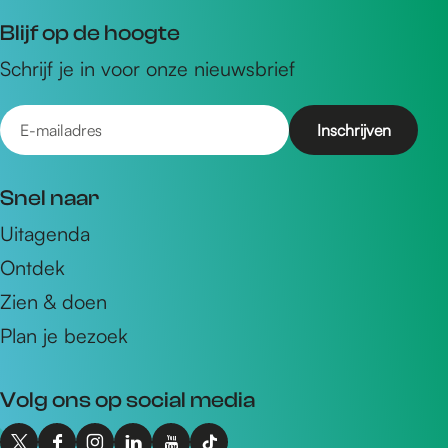
Blijf op de hoogte
Schrijf je in voor onze nieuwsbrief
E
-
m
Snel naar
a
Uitagenda
i
Ontdek
l
a
Zien & doen
d
Plan je bezoek
r
e
Volg ons op social media
s