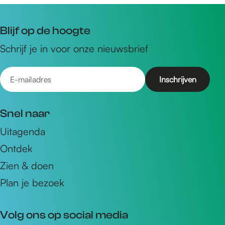
Blijf op de hoogte
Schrijf je in voor onze nieuwsbrief
E
-
m
Snel naar
a
Uitagenda
i
Ontdek
l
a
Zien & doen
d
Plan je bezoek
r
e
Volg ons op social media
s