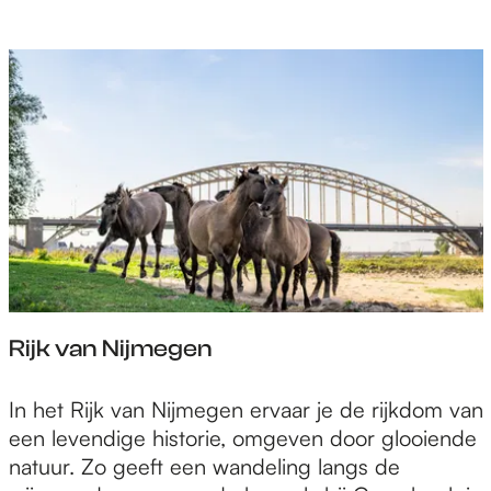
a
r
d
i
g
h
e
d
e
n
Rijk van Nijmegen
R
In het Rijk van Nijmegen ervaar je de rijkdom van
i
een levendige historie, omgeven door glooiende
j
natuur. Zo geeft een wandeling langs de