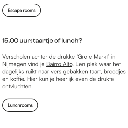
e
u
Escape rooms
r
:
o
n
15.00 uur: taartje of lunch?
t
s
1
Verscholen achter de drukke ‘Grote Markt’ in
n
5
Nijmegen vind je
Bairro Alto
. Een plek waar het
a
.
dagelijks ruikt naar vers gebakken taart, broodjes
p
0
en koffie. Hier kun je heerlijk even de drukte
u
0
ontvluchten.
i
u
t
u
e
Lunchrooms
r
e
:
n
t
b