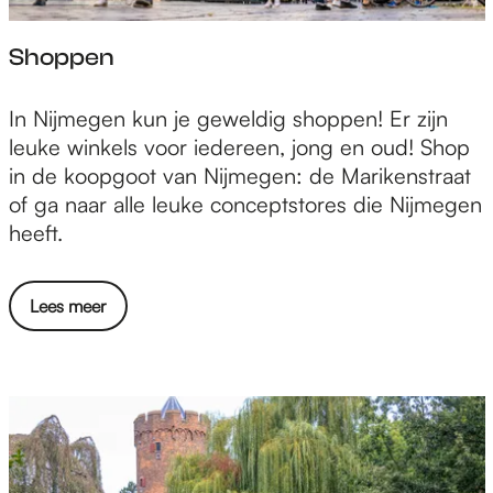
Shoppen
S
In Nijmegen kun je geweldig shoppen! Er zijn
h
leuke winkels voor iedereen, jong en oud! Shop
o
in de koopgoot van Nijmegen: de Marikenstraat
p
of ga naar alle leuke conceptstores die Nijmegen
p
heeft.
e
n
Lees meer