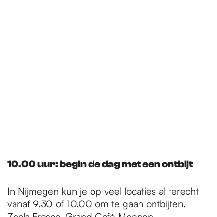
e
p
a
g
e
10.00 uur: begin de dag met een ontbijt
In Nijmegen kun je op veel locaties al terecht
vanaf 9.30 of 10.00 om te gaan ontbijten.
Zoals
Fresca
,
Grand Café Moenen