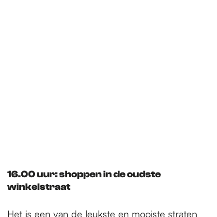
a
o
a
o
r
t
t
j
e
o
f
l
u
n
c
h
?
16.00 uur: shoppen in de oudste
winkelstraat
Het is een van de leukste en mooiste straten