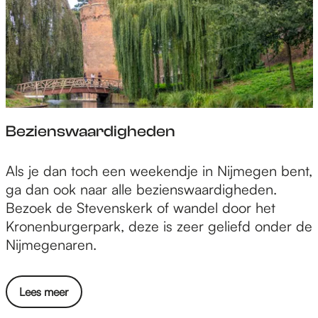
Bezienswaardigheden
B
Als je dan toch een weekendje in Nijmegen bent,
e
ga dan ook naar alle bezienswaardigheden.
z
Bezoek de Stevenskerk of wandel door het
i
Kronenburgerpark, deze is zeer geliefd onder de
e
Nijmegenaren.
n
s
Lees meer
w
a