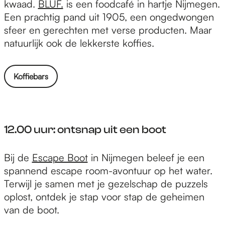
1
kwaad.
BLUF.
is een foodcafé in hartje Nijmegen.
.
Een prachtig pand uit 1905, een ongedwongen
0
sfeer en gerechten met verse producten. Maar
0
natuurlijk ook de lekkerste koffies.
u
u
Koffiebars
r
:
b
a
12.00 uur: ontsnap uit een boot
k
j
1
Bij de
Escape Boot
in Nijmegen beleef je een
e
2
spannend escape room-avontuur op het water.
k
.
Terwijl je samen met je gezelschap de puzzels
o
0
oplost, ontdek je stap voor stap de geheimen
ff
0
van de boot.
i
u