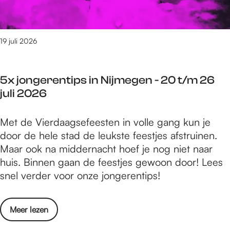
t
e
a
0
e
g
u
2
d
e
g
6
o
19 juli 2026
n
u
e
-
s
n
2
t
5x jongerentips in Nijmegen - 20 t/m 26
i
0
u
juli 2026
n
t
s
N
/
2
5
Met de Vierdaagsefeesten in volle gang kun je
i
m
0
x
door de hele stad de leukste feestjes afstruinen.
j
2
2
j
Maar ook na middernacht hoef je nog niet naar
m
6
6
o
huis. Binnen gaan de feestjes gewoon door! Lees
e
j
n
snel verder voor onze jongerentips!
g
u
g
e
l
e
n
i
o
Meer lezen
r
-
2
v
e
2