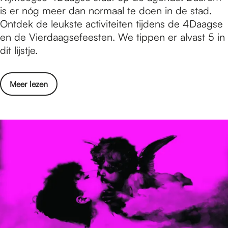
7
2
t
is er nóg meer dan normaal te doen in de stad.
j
j
0
i
Ontdek de leukste activiteiten tijdens de 4Daagse
m
u
2
s
en de Vierdaagsefeesten. We tippen er alvast 5 in
e
l
6
e
dit lijstje.
g
i
r
e
t
t
n
/
o
Meer lezen
e
-
m
v
d
2
2
e
o
7
a
r
e
j
u
W
n
u
g
a
i
l
u
t
n
i
s
i
N
t
t
s
i
/
u
e
j
m
s
r
m
2
2