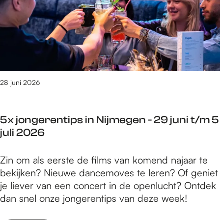
s
i
u
e
j
l
r
m
i
t
e
2
e
g
0
d
e
2
o
28 juni 2026
n
6
e
-
n
2
5x jongerentips in Nijmegen - 29 juni t/m 5
i
9
juli 2026
n
j
N
u
5
Zin om als eerste de films van komend najaar te
i
n
x
bekijken? Nieuwe dancemoves te leren? Of geniet
j
i
j
je liever van een concert in de openlucht? Ontdek
m
t
o
dan snel onze jongerentips van deze week!
e
/
n
g
m