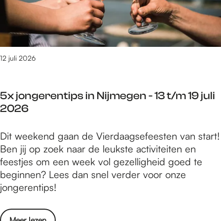
r
j
u
t
m
l
e
e
i
d
g
2
o
12 juli 2026
e
0
e
n
2
n
-
6
5x jongerentips in Nijmegen - 13 t/m 19 juli
i
1
2026
n
3
N
t
5
Dit weekend gaan de Vierdaagsefeesten van start!
i
/
x
Ben jij op zoek naar de leukste activiteiten en
j
m
j
feestjes om een week vol gezelligheid goed te
m
1
o
beginnen? Lees dan snel verder voor onze
e
9
n
jongerentips!
g
j
g
e
u
e
n
l
o
Meer lezen