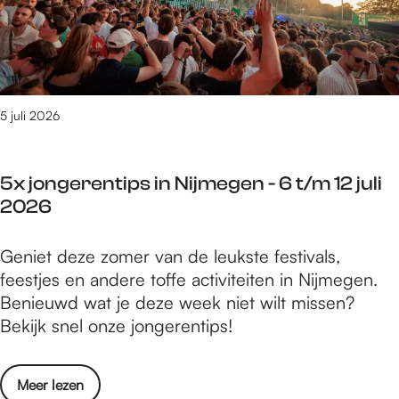
e
N
9
r
i
j
t
j
u
e
m
l
d
e
i
o
5 juli 2026
g
2
e
e
0
n
n
2
5x jongerentips in Nijmegen - 6 t/m 12 juli
i
-
6
2026
n
6
N
t
5
Geniet deze zomer van de leukste festivals,
i
/
x
feestjes en andere toffe activiteiten in Nijmegen.
j
m
j
Benieuwd wat je deze week niet wilt missen?
m
1
o
Bekijk snel onze jongerentips!
e
2
n
g
j
g
e
u
o
Meer lezen
e
n