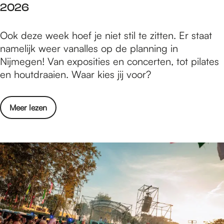
-
2026
i
1
n
3
W
Ook deze week hoef je niet stil te zitten. Er staat
N
t
a
namelijk weer vanalles op de planning in
i
/
t
Nijmegen! Van exposities en concerten, tot pilates
j
m
i
en houtdraaien. Waar kies jij voor?
m
1
s
e
9
e
g
j
o
Meer lezen
r
e
u
v
t
n
l
e
e
-
i
r
d
1
2
W
o
3
0
a
e
t
2
t
n
/
6
i
i
m
s
n
1