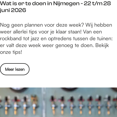
e
Wat is er te doen in Nijmegen - 22 t/m 28
s
n
juni 2026
i
-
n
2
W
Nog geen plannen voor deze week? Wij hebben
N
9
a
weer allerlei tips voor je klaar staan! Van een
i
j
t
rockband tot jazz en optredens tussen de tuinen:
j
u
i
er valt deze week weer genoeg te doen. Bekijk
m
n
s
onze tips!
e
i
e
g
t
r
e
/
o
Meer lezen
t
n
m
v
e
-
5
e
d
2
j
r
o
9
u
W
e
j
l
a
n
u
i
t
i
n
2
i