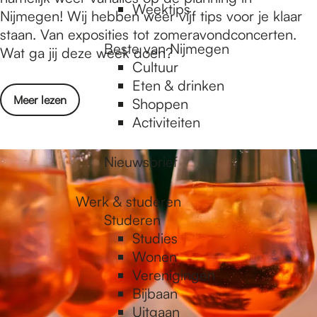
t
Weektips
t
Nijmegen! Wij hebben weer vijf tips voor je klaar
e
i
staan. Van exposities tot zomeravondconcerten.
n
Beste van Nijmegen
s
Wat ga jij deze week doen?
Cultuur
e
Eten & drinken
r
o
Meer lezen
Shoppen
t
v
Activiteiten
e
e
d
r
Nieuwsbrief
o
W
e
a
n
Werk & studeren
t
i
Studeren
i
n
Studies
s
N
Wonen
e
i
Verenigingen
r
j
Bijbaan
t
m
Uitgaan