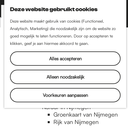
Nijmegen-Zuid
Nijmegen-Nieuw-West
Deze website gebruikt cookies
Z
K
Nijmegen-Oud-West
o
a
M
Deze website maakt gebruik van cookies (Functioneel,
Dukenburg
e
a
Analytisch, Marketing) die noodzakelijk zijn om de website zo
e
Lindenholt
G
k
r
goed mogelijk te laten functioneren. Door op accepteren te
n
e
t
klikken, geef je aan hiermee akkoord te gaan.
Historie
u
n
De oudste stad van
a
Alles accepteren
Nederland
Historische tijdlijn
n
Romeinse Limes
Alleen noodzakelijk
Vrede van Nijmegen
Penning
a
Voorkeuren aanpassen
Natuur in Nijmegen
Groenkaart van Nijmegen
a
Rijk van Nijmegen