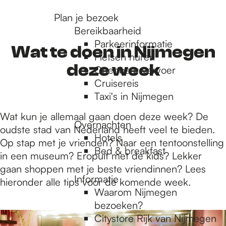
r
Plan je bezoek
Bereikbaarheid
Parkeerinformatie
d
Wat te doen in Nijmegen
Fietsen huren
deze week
Openbaar vervoer
Cruisereis
e
Taxi's in Nijmegen
Wat kun je allemaal gaan doen deze week? De
h
Overnachten
oudste stad van Nederland heeft veel te bieden.
Hotels
Op stap met je vrienden? Naar een tentoonstelling
Bed & breakfast
o
in een museum? Eropuit met de kids? Lekker
gaan shoppen met je beste vriendinnen? Lees
Informatie
hieronder alle tips voor de komende week.
m
Waarom Nijmegen
bezoeken?
1
Citystore Rijk van Nijmegen
t