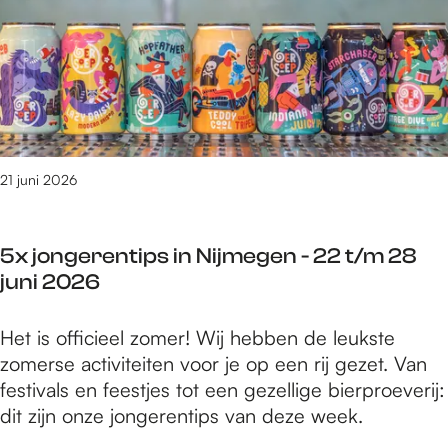
n
i
0
s
N
t
2
e
i
/
6
r
j
m
t
m
5
e
e
j
d
g
u
o
21 juni 2026
e
l
e
n
i
n
-
2
5x jongerentips in Nijmegen - 22 t/m 28
i
2
0
juni 2026
n
2
2
N
t
6
5
Het is officieel zomer! Wij hebben de leukste
i
/
x
zomerse activiteiten voor je op een rij gezet. Van
j
m
j
festivals en feestjes tot een gezellige bierproeverij:
m
2
o
dit zijn onze jongerentips van deze week.
e
8
n
g