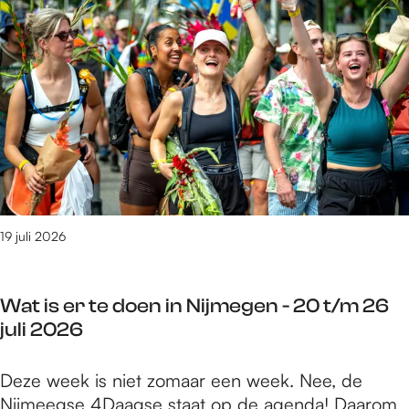
n
7
g
x
t
j
u
j
i
u
s
o
p
l
t
n
s
i
u
g
i
t
s
e
n
/
2
r
N
m
0
e
i
2
2
n
j
a
6
t
19 juli 2026
m
u
i
e
g
p
g
u
Wat is er te doen in Nijmegen - 20 t/m 26
s
e
s
juli 2026
i
n
t
n
-
u
W
Deze week is niet zomaar een week. Nee, de
N
2
s
a
Nijmeegse 4Daagse staat op de agenda! Daarom
i