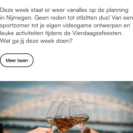
n
0
W
Deze week staat er weer vanalles op de planning
N
t
a
in Nijmegen. Geen reden tot stilzitten dus! Van een
i
/
t
sportzomer tot je eigen videogame ontwerpen en
j
m
i
leuke activiteiten tijdens de Vierdaagsefeesten.
m
2
s
Wat ga jij deze week doen?
e
6
e
g
j
r
e
u
o
Meer lezen
t
n
l
v
e
-
i
e
d
2
2
r
o
0
0
W
e
t
2
a
n
/
6
t
i
m
i
n
2
s
N
6
e
i
j