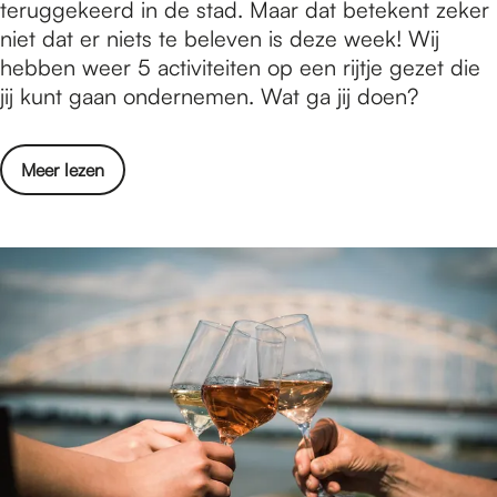
a
teruggekeerd in de stad. Maar dat betekent zeker
i
/
t
niet dat er niets te beleven is deze week! Wij
j
m
i
hebben weer 5 activiteiten op een rijtje gezet die
m
9
s
jij kunt gaan ondernemen. Wat ga jij doen?
e
a
e
g
u
r
e
g
o
Meer lezen
t
n
u
v
e
-
s
e
d
3
t
r
o
t
u
W
e
/
s
a
n
m
2
t
i
9
0
i
n
a
2
s
N
u
6
e
i
g
r
j
u
t