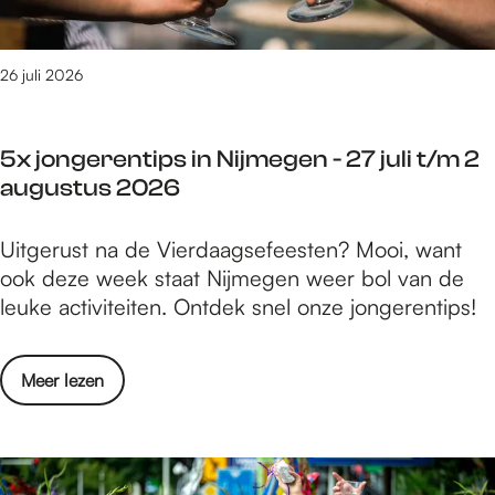
m
s
e
e
t
d
g
u
o
26 juli 2026
e
s
e
n
2
n
-
0
5x jongerentips in Nijmegen - 27 juli t/m 2
i
2
2
augustus 2026
n
7
6
N
j
5
Uitgerust na de Vierdaagsefeesten? Mooi, want
i
u
x
ook deze week staat Nijmegen weer bol van de
j
l
j
leuke activiteiten. Ontdek snel onze jongerentips!
m
i
o
e
t
n
g
/
o
Meer lezen
g
e
m
v
e
n
2
e
r
-
a
r
e
2
u
5