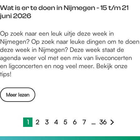
p
e
6
Wat is er te doen in Nijmegen - 15 t/m 21
s
n
juni 2026
i
-
n
2
W
Op zoek naar een leuk uitje deze week in
N
2
a
Nijmegen? Op zoek naar leuke dingen om te doen
i
t
t
deze week in Nijmegen? Deze week staat de
j
/
i
agenda weer vol met een mix van liveconcerten
m
m
s
en ligconcerten en nog veel meer. Bekijk onze
e
2
e
tips!
g
8
r
e
j
t
n
u
o
Meer lezen
e
-
n
v
d
2
i
e
o
2
2
r
1
2
3
4
5
6
7
…
36
e
t
0
H
G
G
G
G
G
G
G
G
W
n
/
2
u
a
a
a
a
a
a
a
a
a
i
m