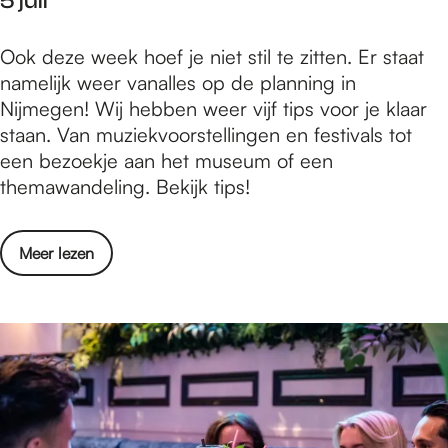
5 juli
i
-
n
6
W
Ook deze week hoef je niet stil te zitten. Er staat
N
t
a
namelijk weer vanalles op de planning in
i
/
t
Nijmegen! Wij hebben weer vijf tips voor je klaar
j
m
i
staan. Van muziekvoorstellingen en festivals tot
m
1
s
een bezoekje aan het museum of een
e
2
e
themawandeling. Bekijk tips!
g
j
r
e
u
t
n
l
o
Meer lezen
e
-
i
v
d
6
2
e
o
t
0
r
e
/
2
W
n
m
6
a
i
1
t
n
2
i
N
j