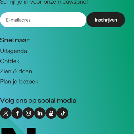
Schrijf je in voor onze nieuwsbrief
E
-
m
Snel naar
a
Uitagenda
i
Ontdek
l
a
Zien & doen
d
Plan je bezoek
r
e
Volg ons op social media
s
X
F
I
L
Y
T
I
a
n
i
o
i
n
c
s
n
u
k