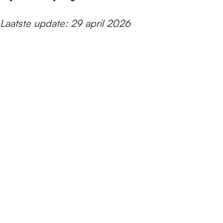
e
Laatste update: 29 april 2026
p
a
g
e