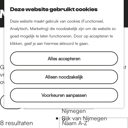
Nijmegen-Oud-West
Deze website gebruikt cookies
Dukenburg
Z
K
Lindenholt
o
a
G
M
Deze website maakt gebruik van cookies (Functioneel,
e
a
a
Analytisch, Marketing) die noodzakelijk zijn om de website zo
e
Historie
k
r
n
goed mogelijk te laten functioneren. Door op accepteren te
n
Tapas
De oudste stad van
e
t
a
klikken, geef je aan hiermee akkoord te gaan.
u
Nederland
n
a
Historische tijdlijn
r
Alles accepteren
Romeinse Limes
d
Gezellig genieten van een avondje tapas eten met
Vrede van Nijmegen
e
vrienden, familie of collega's? Hieronder een
Alleen noodzakelijk
Penning
h
overzicht van alle tapas restaurants in Nijmegen.
o
m
Voorkeuren aanpassen
Natuur in Nijmegen
W
S
Filter
e
Groenkaart van
o
a
p
Nijmegen
r
t
a
Rijk van Nijmegen
t
S
8 resultaten
z
g
e