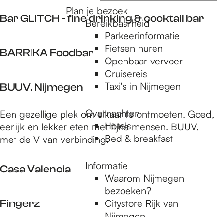
o
o
e
Plan je bezoek
e
r
Bar GLITCH - fine drinking & cocktail bar
e
Bereikbaarheid
r
t
Parkeerinformatie
o
k
e
B
Fietsen huren
p
e
BARRIKA Foodbar
j
a
Openbaar vervoer
:
r
e
r
Cruisereis
o
B
G
Taxi's in Nijmegen
BUUV. Nijmegen
p
A
L
:
R
I
Overnachten
B
Een gezellige plek om elkaar te ontmoeten. Goed,
R
T
Hotels
U
eerlijk en lekker eten met fijne mensen. BUUV.
I
C
Bed & breakfast
U
met de V van verbinding.
K
H
V
A
-
.
Informatie
F
Casa Valencia
f
N
Waarom Nijmegen
o
i
i
bezoeken?
o
C
n
j
Fingerz
Citystore Rijk van
d
a
e
m
Nijmegen