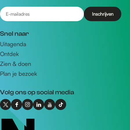
E
-
m
Snel naar
a
Uitagenda
i
Ontdek
l
a
Zien & doen
d
Plan je bezoek
r
e
Volg ons op social media
s
X
F
I
L
Y
T
I
a
n
i
o
i
n
c
s
n
u
k