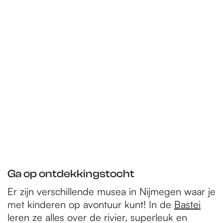
e
p
a
g
e
Ga op ontdekkingstocht
Er zijn verschillende musea in Nijmegen waar je
met kinderen op avontuur kunt! In de
Bastei
leren ze alles over de rivier, superleuk en