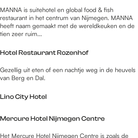
e
t
j
H
n
MANNA is suitehotel en global food & fish
e
e
o
W
restaurant in het centrum van Nijmegen. MANNA
l
s
t
a
heeft naam gemaakt met de wereldkeuken en de
P
t
e
a
tien zeer ruim...
a
a
l
g
u
e
R
e
w
Hotel Restaurant Rozenhof
t
e
n
e
s
H
Gezellig uit eten of een nachtje weg in de heuvels
t
o
van Berg en Dal.
a
t
u
e
Lino City Hotel
r
l
a
R
n
L
e
Mercure Hotel Nijmegen Centre
t
i
s
M
n
t
M
Het Mercure Hotel Nijmegen Centre is zoals de
A
o