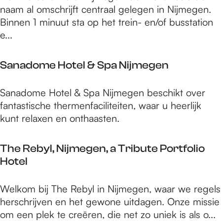
a
e
naam al omschrijft centraal gelegen in Nijmegen.
N
C
u
r
Binnen 1 minuut sta op het trein- en/of busstation
N
i
r
c
e...
A
t
a
u
y
n
r
H
Sanadome Hotel & Spa Nijmegen
t
e
o
R
H
t
S
Sanadome Hotel & Spa Nijmegen beschikt over
o
o
e
a
fantastische thermenfaciliteiten, waar u heerlijk
z
t
l
n
kunt relaxen en onthaasten.
e
e
a
n
l
d
h
The Rebyl, Nijmegen, a Tribute Portfolio
N
o
o
Hotel
i
m
f
j
e
m
T
Welkom bij The Rebyl in Nijmegen, waar we regels
H
e
h
herschrijven en het gewone uitdagen. Onze missie
o
g
e
om een plek te creëren, die net zo uniek is als o...
t