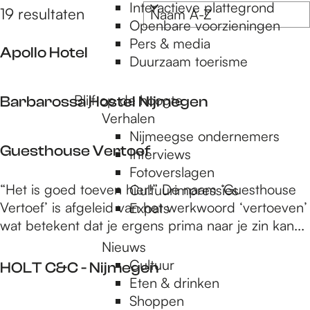
e
t
Interactieve plattegrond
S
19 resultaten
z
e
Openbare voorzieningen
o
o
e
Pers & media
r
p
Apollo Hotel
e
r
Duurzaam toerisme
t
o
k
e
A
a
p
e
Blijf op de hoogte
Barbarossa Hostel Nijmegen
j
p
:
r
Verhalen
e
o
o
Nijmeegse ondernemers
B
l
g
Guesthouse Vertoef
p
Interviews
a
l
:
Fotoverslagen
r
o
G
“Het is goed toeven hier!” De naam ‘Guesthouse
Cultuurimpressies
e
b
H
u
Vertoef’ is afgeleid van het werkwoord ‘vertoeven’
Expats
a
o
e
wat betekent dat je ergens prima naar je zin kan...
r
t
s
Nieuws
o
e
t
Cultuur
s
HOLT C&C - Nijmegen
l
h
Eten & drinken
s
o
Shoppen
a
H