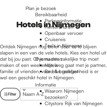
r
Plan je bezoek
Bereikbaarheid
Parkeerinformatie
d
Hotels in Nijmegen
Fietsen huren
Openbaar vervoer
Cruisereis
e
Taxi's in Nijmegen
Ontdek Nijmegen nog beter door er te blijven
slapen in een van de vele hotels. Kies een hotel uit
h
dat bij jou past. Of je nu een zakelijke trip moet
Overnachten
maken of een weekendje weg gaat met je partner,
Hotels
familie of vrienden, voor elke gelegenheid is er
Bed & breakfast
o
wel een geschikt hotel in Nijmegen.
Informatie
m
W
S
Waarom Nijmegen
Filter
o
bezoeken?
a
r
Citystore Rijk van Nijmegen
t