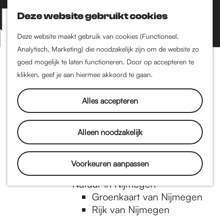
Nijmegen-Zuid
Nijmegen-Nieuw-West
Deze website gebruikt cookies
Z
K
Nijmegen-Oud-West
o
a
M
Deze website maakt gebruik van cookies (Functioneel,
Dukenburg
e
a
Analytisch, Marketing) die noodzakelijk zijn om de website zo
e
Lindenholt
G
k
r
goed mogelijk te laten functioneren. Door op accepteren te
n
e
t
klikken, geef je aan hiermee akkoord te gaan.
Historie
u
n
De oudste stad van
a
Alles accepteren
Nederland
Historische tijdlijn
n
Romeinse Limes
Alleen noodzakelijk
Vrede van Nijmegen
Penning
a
Voorkeuren aanpassen
Natuur in Nijmegen
Groenkaart van Nijmegen
a
Rijk van Nijmegen