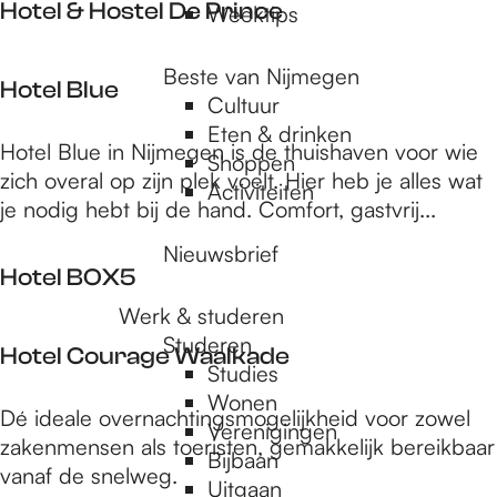
u
Hotel & Hostel De Prince
Weektips
H
O
s
o
L
e
H
s
Beste van Nijmegen
T
Hotel Blue
V
o
t
Cultuur
C
e
t
e
Eten & drinken
&
H
r
Hotel Blue in Nijmegen is de thuishaven voor wie
e
l
Shoppen
C
o
t
zich overal op zijn plek voelt. Hier heb je alles wat
l
N
Activiteiten
-
t
o
je nodig hebt bij de hand. Comfort, gastvrij...
&
i
N
e
e
H
j
i
Nieuwsbrief
l
f
o
m
Hotel BOX5
j
B
s
e
m
Werk & studeren
l
t
g
H
e
Studeren
u
Hotel Courage Waalkade
e
e
o
g
Studies
e
l
n
t
e
Wonen
H
D
Dé ideale overnachtingsmogelijkheid voor zowel
e
n
Verenigingen
o
e
zakenmensen als toeristen, gemakkelijk bereikbaar
l
Bijbaan
t
P
vanaf de snelweg.
B
Uitgaan