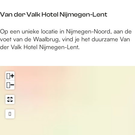
e
R
e
n
e
Van der Valk Hotel Nijmegen-Lent
l
C
b
&
e
y
S
V
Op een unieke locatie in Nijmegen-Noord, aan de
n
l
p
a
voet van de Waalbrug, vind je het duurzame Van
t
,
a
n
der Valk Hotel Nijmegen-Lent.
r
N
N
d
e
i
i
e
j
j
r
m
+
m
V
e
−
e
a
g
g
l
e
e
k
n
n
H
,
o
a
t
T
e