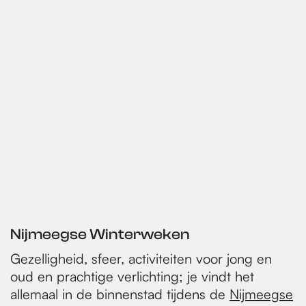
e
p
a
g
e
Nijmeegse Winterweken
Gezelligheid, sfeer, activiteiten voor jong en
oud en prachtige verlichting; je vindt het
allemaal in de binnenstad tijdens de
Nijmeegse