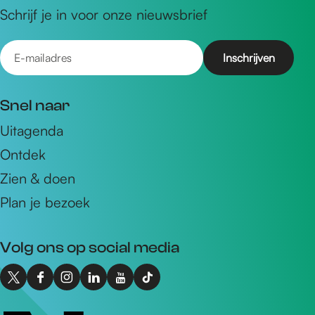
Schrijf je in voor onze nieuwsbrief
E
-
m
Snel naar
a
Uitagenda
i
Ontdek
l
a
Zien & doen
d
Plan je bezoek
r
e
Volg ons op social media
s
X
F
I
L
Y
T
I
a
n
i
o
i