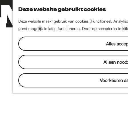
Deze website gebruikt cookies
Z
o
Deze website maakt gebruik van cookies (Functioneel, Analytisc
e
goed mogelijk te laten functioneren. Door op accepteren te kli
G
k
e
Alles acce
n
a
Alleen noodz
n
Voorkeuren a
a
a