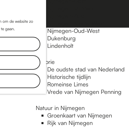
Nijmegen-Oost
Nijmegen-Midden
Z
K
Nijmegen-Zuid
o
a
M
jn om de website zo
Nijmegen-Nieuw-West
e
a
 te gaan.
e
Nijmegen-Oud-West
k
r
Dukenburg
n
e
t
Lindenholt
u
n
Historie
De oudste stad van Nederland
Historische tijdlijn
Romeinse Limes
Vrede van Nijmegen Penning
Natuur in Nijmegen
Groenkaart van Nijmegen
Rijk van Nijmegen