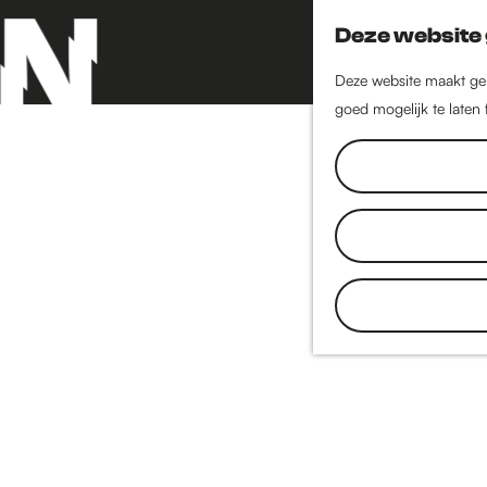
Deze website 
Deze website maakt geb
goed mogelijk te laten
G
a
n
a
a