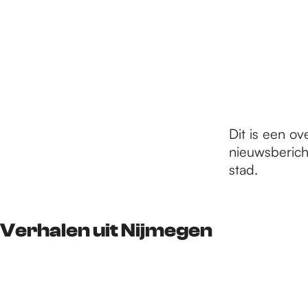
r
d
e
Dit is een ov
nieuwsberich
h
stad.
o
Verhalen uit Nijmegen
m