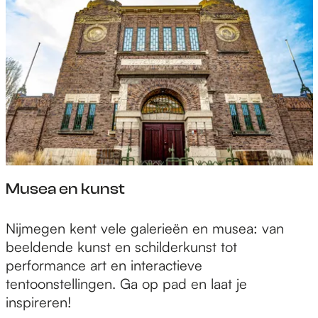
Musea en kunst
M
Nijmegen kent vele galerieën en musea: van
u
beeldende kunst en schilderkunst tot
s
performance art en interactieve
e
tentoonstellingen. Ga op pad en laat je
a
inspireren!