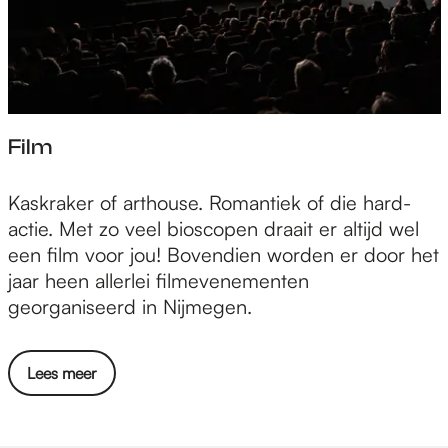
Film
F
Kaskraker of arthouse. Romantiek of die hard-
i
actie. Met zo veel bioscopen draait er altijd wel
l
een film voor jou! Bovendien worden er door het
m
jaar heen allerlei filmevenementen
georganiseerd in Nijmegen.
Lees meer