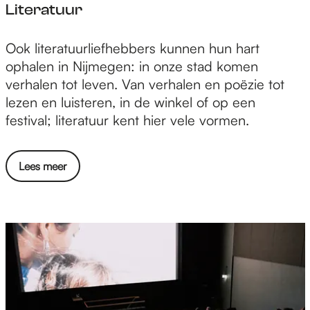
Literatuur
L
Ook literatuurliefhebbers kunnen hun hart
i
ophalen in Nijmegen: in onze stad komen
t
verhalen tot leven. Van verhalen en poëzie tot
e
lezen en luisteren, in de winkel of op een
r
festival; literatuur kent hier vele vormen.
a
t
Lees meer
u
u
r