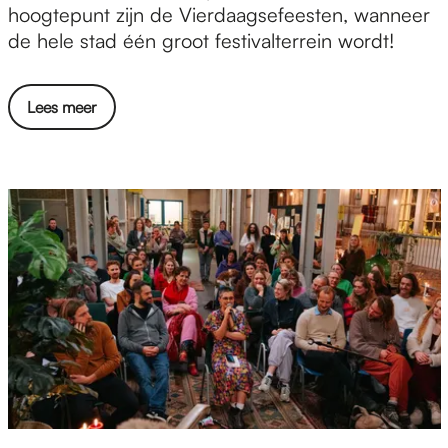
i
hoogtepunt zijn de Vierdaagsefeesten, wanneer
v
de hele stad één groot festivalterrein wordt!
a
l
Lees meer