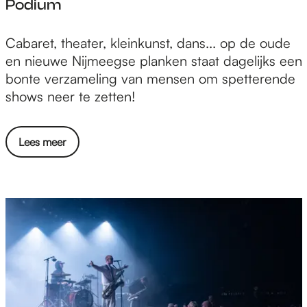
Podium
P
Cabaret, theater, kleinkunst, dans... op de oude
o
en nieuwe Nijmeegse planken staat dagelijks een
d
bonte verzameling van mensen om spetterende
i
shows neer te zetten!
u
m
Lees meer