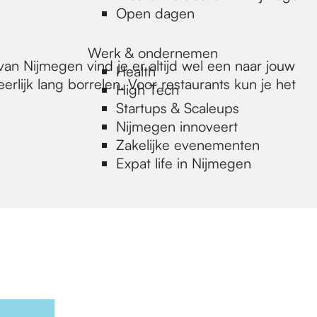
Open dagen
Werk & ondernemen
an Nijmegen vind je er altijd wel een naar jouw
Health
rlijk lang borrelen. Voor restaurants kun je het
High Tech
Startups & Scaleups
Nijmegen innoveert
Zakelijke evenementen
Expat life in Nijmegen