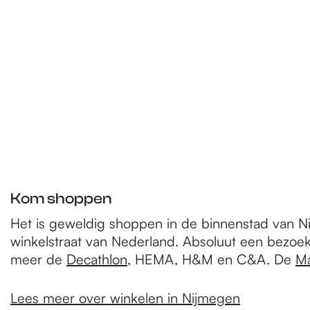
e
p
a
g
e
Kom shoppen
Het is geweldig shoppen in de binnenstad van N
winkelstraat van Nederland. Absoluut een bezoek
meer de
Decathlon
, HEMA, H&M en C&A. De
Ma
Lees meer over winkelen in Nijmegen