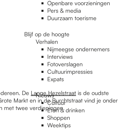
Openbare voorzieningen
Pers & media
Duurzaam toerisme
Blijf op de hoogte
Verhalen
Nijmeegse ondernemers
Interviews
Fotoverslagen
Cultuurimpressies
Expats
iedereen. De
Lange Hezelstraat
is de oudste
Nieuws
rote Markt en in de Burchtstraat vind je onder
Cultuur
n met twee verdiepingen.
Eten & drinken
Shoppen
Weektips