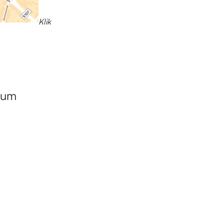
Klik
trum