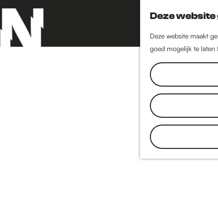
Deze website 
Deze website maakt geb
goed mogelijk te laten
G
a
n
a
a