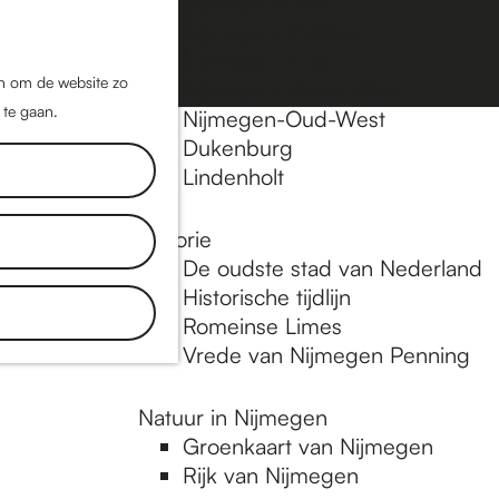
Nijmegen-Oost
Nijmegen-Midden
Z
K
Nijmegen-Zuid
o
a
M
jn om de website zo
Nijmegen-Nieuw-West
e
a
 te gaan.
e
Nijmegen-Oud-West
k
r
Dukenburg
n
e
t
Lindenholt
u
n
Historie
De oudste stad van Nederland
Historische tijdlijn
Romeinse Limes
Vrede van Nijmegen Penning
Natuur in Nijmegen
Groenkaart van Nijmegen
Rijk van Nijmegen