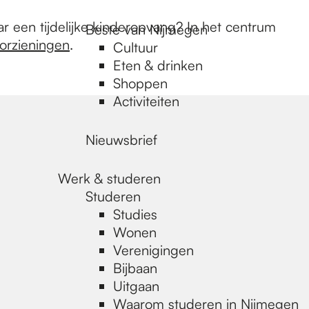
ar een tijdelijke kinderopvang? In het centrum
Beste van Nijmegen
orzieningen
.
Cultuur
Eten & drinken
Shoppen
Activiteiten
Nieuwsbrief
Werk & studeren
Studeren
Studies
Wonen
Verenigingen
Bijbaan
Uitgaan
Waarom studeren in Nijmegen