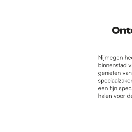
r
d
Ont
e
Nijmegen hee
binnenstad va
h
genieten van
speciaalzake
een fijn spec
o
halen voor d
m