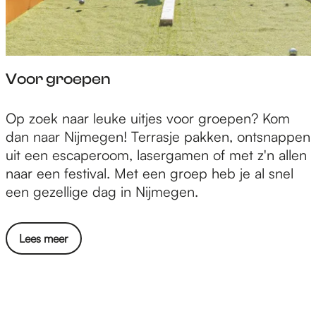
Voor groepen
V
Op zoek naar leuke uitjes voor groepen? Kom
o
dan naar Nijmegen! Terrasje pakken, ontsnappen
o
uit een escaperoom, lasergamen of met z'n allen
r
naar een festival. Met een groep heb je al snel
g
een gezellige dag in Nijmegen.
r
o
Lees meer
e
p
e
n