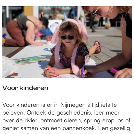
e
p
a
g
e
Voor kinderen
V
Voor kinderen is er in Nijmegen altijd iets te
o
beleven. Ontdek de geschiedenis, leer meer
o
over de rivier, ontmoet dieren, spring erop los of
r
geniet samen van een pannenkoek. Een gezellig