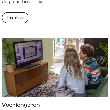
k
dagje uit begint hier!
i
n
Lees meer
d
e
r
e
n
Voor jongeren