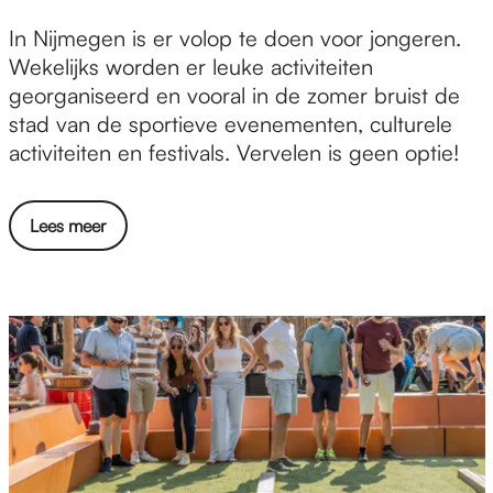
V
In Nijmegen is er volop te doen voor jongeren.
o
Wekelijks worden er leuke activiteiten
o
georganiseerd en vooral in de zomer bruist de
r
stad van de sportieve evenementen, culturele
j
activiteiten en festivals. Vervelen is geen optie!
o
n
Lees meer
g
e
r
e
n