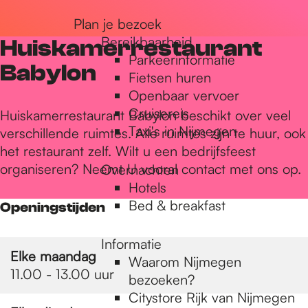
r
Plan je bezoek
Bereikbaarheid
Huiskamerrestaurant
Parkeerinformatie
d
Babylon
Fietsen huren
Openbaar vervoer
Cruisereis
e
Huiskamerrestaurant Babylon beschikt over veel
Taxi's in Nijmegen
verschillende ruimtes. Alle ruimtes zijn te huur, ook
het restaurant zelf. Wilt u een bedrijfsfeest
h
organiseren? Neemt U vooral contact met ons op.
Overnachten
Hotels
Bed & breakfast
Openingstijden
o
Informatie
Elke maandag
m
Waarom Nijmegen
11.00 - 13.00 uur
bezoeken?
Citystore Rijk van Nijmegen