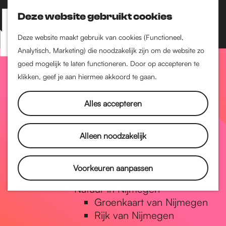
Nijmegen-Zuid
Nijmegen-Nieuw-West
Deze website gebruikt cookies
Z
K
Nijmegen-Oud-West
o
a
M
Deze website maakt gebruik van cookies (Functioneel,
Dukenburg
e
a
Analytisch, Marketing) die noodzakelijk zijn om de website zo
e
Lindenholt
G
k
r
goed mogelijk te laten functioneren. Door op accepteren te
n
e
t
klikken, geef je aan hiermee akkoord te gaan.
Historie
u
n
De oudste stad van
a
Alles accepteren
Nederland
Historische tijdlijn
n
Romeinse Limes
Alleen noodzakelijk
Vrede van Nijmegen
Penning
a
Voorkeuren aanpassen
Natuur in Nijmegen
Groenkaart van Nijmegen
a
Rijk van Nijmegen