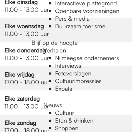
e
Elke dinsdag
Interactieve plattegrond
11.00 - 13.00 uur
Openbare voorzieningen
Pers & media
p
Elke woensdag
Duurzaam toerisme
11.00 - 13.00 uur
a
Blijf op de hoogte
Elke donderdag
Verhalen
11.00 - 13.00 uur
Nijmeegse ondernemers
g
Interviews
Fotoverslagen
Elke vrijdag
Cultuurimpressies
17.00 - 18.00 uur
e
Expats
Elke zaterdag
Nieuws
11.00 - 13.00 uur
Cultuur
Eten & drinken
Elke zondag
Shoppen
17.00 - 18.00 uur