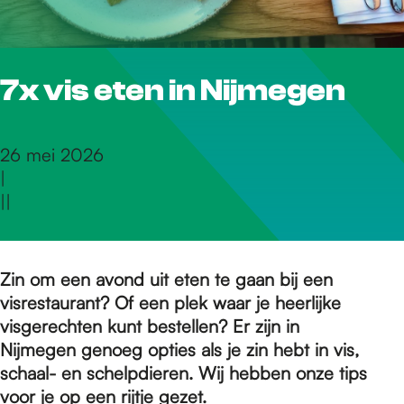
r
7x vis eten in Nijmegen
d
e
26 mei 2026
|
|
|
h
o
Zin om een avond uit eten te gaan bij een
visrestaurant? Of een plek waar je heerlijke
visgerechten kunt bestellen? Er zijn in
m
Nijmegen genoeg opties als je zin hebt in vis,
schaal- en schelpdieren. Wij hebben onze tips
voor je op een rijtje gezet.