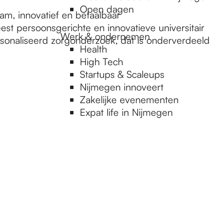
Open dagen
am, innovatief en betaalbaar
st persoonsgerichte en innovatieve universitair
Werk & ondernemen
onaliseerd zorgonderzoek, dat is onderverdeeld
Health
High Tech
Startups & Scaleups
Nijmegen innoveert
Zakelijke evenementen
Expat life in Nijmegen