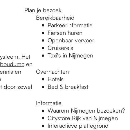
Plan je bezoek
Bereikbaarheid
Parkeerinformatie
Fietsen huren
Openbaar vervoer
Cruisereis
Taxi's in Nijmegen
systeem. Het
dboudumc
en
kennis en
Overnachten
n
Hotels
t door zowel
Bed & breakfast
Informatie
Waarom Nijmegen bezoeken?
Citystore Rijk van Nijmegen
Interactieve plattegrond