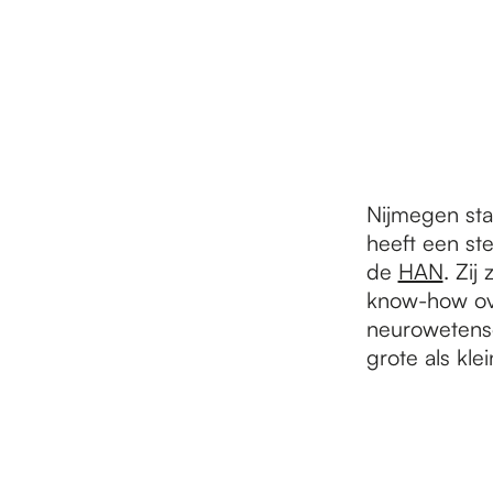
r
d
e
Nijmegen sta
heeft een st
h
de
HAN
. Zij
know-how ove
neurowetensc
o
grote als kle
m