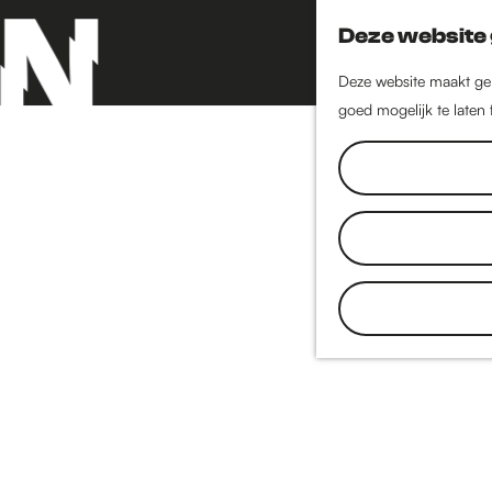
Deze website 
Deze website maakt geb
goed mogelijk te laten
G
a
n
a
a