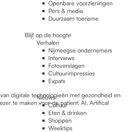
Openbare voorzieningen
Pers & media
Duurzaam toerisme
Blijf op de hoogte
Verhalen
Nijmeegse ondernemers
Interviews
Fotoverslagen
Cultuurimpressies
Expats
e van digitale technologieën met gezondheid en
Nieuws
er te maken voor de patient. AI, Artifical
Cultuur
Eten & drinken
Shoppen
Weektips