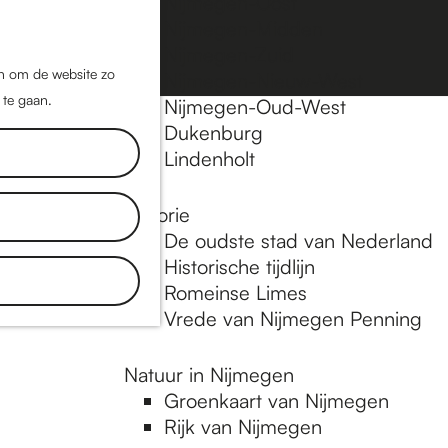
Nijmegen-Oost
Nijmegen-Midden
Z
K
Nijmegen-Zuid
o
a
M
jn om de website zo
Nijmegen-Nieuw-West
e
a
 te gaan.
e
Nijmegen-Oud-West
k
r
Dukenburg
n
e
t
Lindenholt
u
n
Historie
De oudste stad van Nederland
Historische tijdlijn
Romeinse Limes
Vrede van Nijmegen Penning
Natuur in Nijmegen
Groenkaart van Nijmegen
Rijk van Nijmegen