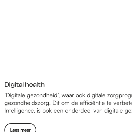
e
p
a
g
e
Digital health
‘Digitale gezondheid’, waar ook digitale zorgpro
gezondheidszorg. Dit om de efficiëntie te verbet
Intelligence, is ook een onderdeel van digitale g
Lees meer