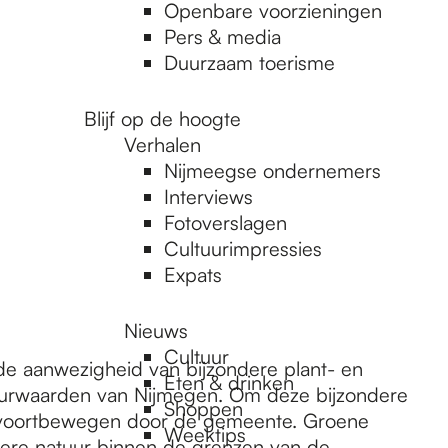
Openbare voorzieningen
Pers & media
Duurzaam toerisme
Blijf op de hoogte
Verhalen
Nijmeegse ondernemers
Interviews
Fotoverslagen
Cultuurimpressies
Expats
Nieuws
Cultuur
de aanwezigheid van bijzondere plant- en
Eten & drinken
tuurwaarden van Nijmegen. Om deze bijzondere
Shoppen
en voortbewegen door de gemeente. Groene
Weektips
ondere natuur binnen de grenzen van de