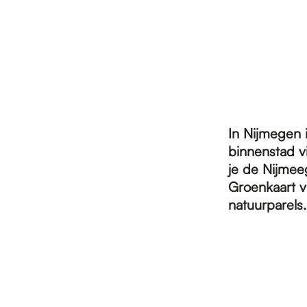
r
d
e
In Nijmegen 
binnenstad vi
h
je de Nijmee
Groenkaart v
natuurparels.
o
m