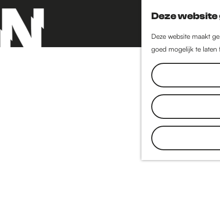
Deze website 
Deze website maakt geb
goed mogelijk te laten
G
a
n
a
a