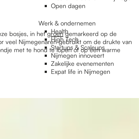
Open dagen
Werk & ondernemen
Health
ze bosjes, in het
groen
gemarkeerd op de
High Tech
oor veel Nijmegenaren gebruikt om de drukte van
Startups & Scaleups
rondje met te hond te lopen of op een warme
Nijmegen innoveert
Zakelijke evenementen
Expat life in Nijmegen