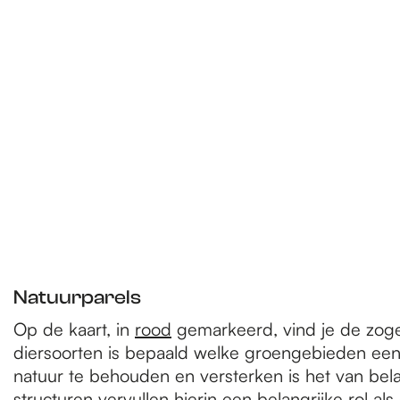
e
p
a
g
e
Natuurparels
Op de kaart, in
rood
gemarkeerd, vind je de zoge
diersoorten is bepaald welke groengebieden een
natuur te behouden en versterken is het van be
structuren vervullen hierin een belangrijke rol a