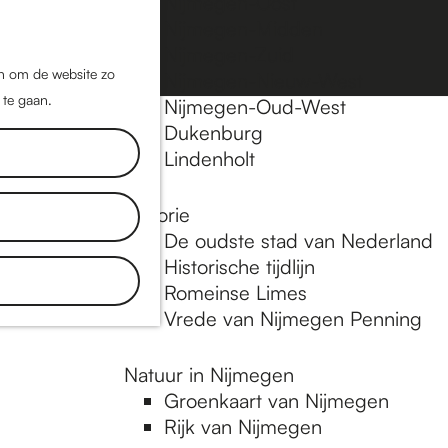
Nijmegen-Oost
Nijmegen-Midden
Z
K
Nijmegen-Zuid
o
a
M
jn om de website zo
Nijmegen-Nieuw-West
e
a
 te gaan.
e
Nijmegen-Oud-West
k
r
Dukenburg
n
e
t
Lindenholt
u
n
Historie
De oudste stad van Nederland
Historische tijdlijn
Romeinse Limes
Vrede van Nijmegen Penning
Natuur in Nijmegen
Groenkaart van Nijmegen
Rijk van Nijmegen