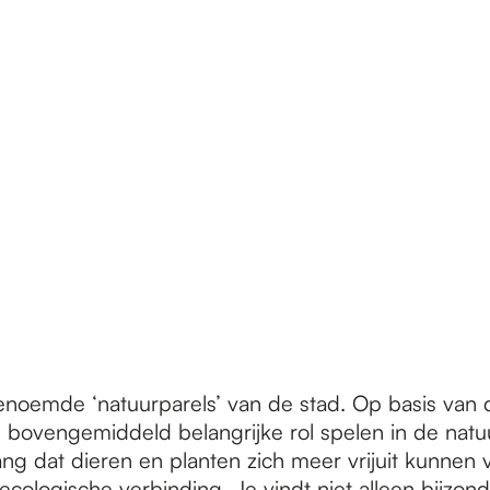
noemde ‘natuurparels’ van de stad. Op basis van 
 bovengemiddeld belangrijke rol spelen in de na
lang dat dieren en planten zich meer vrijuit kunn
ls ecologische verbinding. Je vindt niet alleen bijz