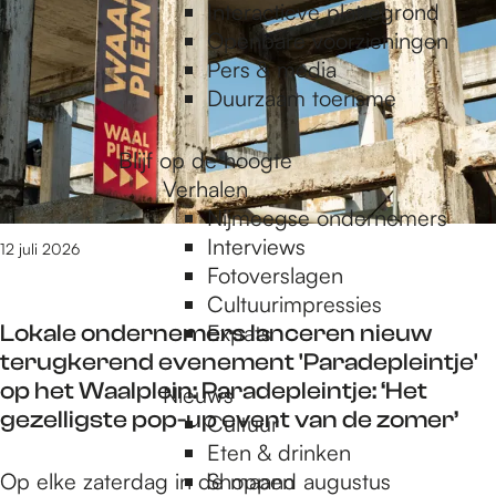
e
m
Interactieve plattegrond
1
Openbare voorzieningen
5
Pers & media
p
v
Duurzaam toerisme
a
n
a
Blijf op de hoogte
1
Verhalen
0
Nijmeegse ondernemers
g
2
Interviews
12 juli 2026
r
Fotoverslagen
e
Cultuurimpressies
e
s
Lokale ondernemers lanceren nieuw
Expats
u
terugkerend evenement 'Paradepleintje'
l
op het Waalplein: Paradepleintje: ‘Het
Nieuws
t
gezelligste pop-up event van de zomer’
Cultuur
a
Eten & drinken
t
L
Op elke zaterdag in de maand augustus
Shoppen