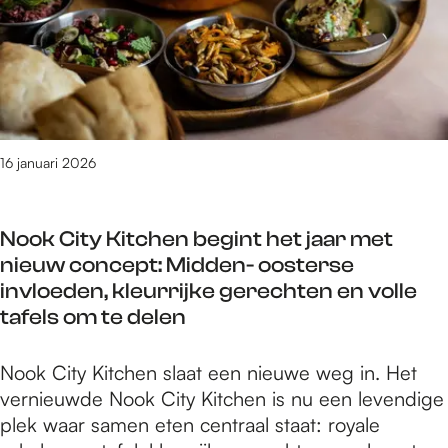
a
t
i
7
o
m
t
o
v
m
e
e
v
r
a
e
k
g
o
e
l
i
t
e
o
n
T
N
n
r
o
R
i
e
J
p
E
16 januari 2026
j
n
u
e
K
m
g
b
n
b
e
a
i
Nook City Kitchen begint het jaar met
t
e
g
a
l
nieuw concept: Midden- oosterse
o
z
e
t
e
invloeden, kleurrijke gerechten en volle
p
o
n
v
u
tafels om te delen
7
e
:
o
m
m
k
2
o
e
e
N
Nook City Kitchen slaat een nieuwe weg in. Het
t
9
r
d
i
o
vernieuwde Nook City Kitchen is nu een levendige
N
t
J
i
o
plek waar samen eten centraal staat: royale
i
/
u
t