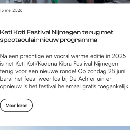
l
h
d
a
j
z
e
l
o
e
a
15 mei 2026
e
o
d
i
p
W
t
:
n
e
g
s
a
B
‘
d
n
s
e
Keti Koti Festival Nijmegen terug met
a
r
H
a
s
t
n
spectaculair nieuw programma
l
u
e
g
,
e
g
n
t
m
w
p
e
K
Na een prachtige en vooral warme editie in 2025
c
g
i
o
o
z
e
is het Keti Koti/Kadena Kibra Festival Nijmegen
h
e
d
r
p
e
t
terug voor een nieuwe ronde! Op zondag 28 juni
o
z
d
k
-
l
i
barst het feest weer los bij De Achtertuin en
p
e
a
s
u
l
K
opnieuw is het festival helemaal gratis toegankelijk.
z
l
g
h
p
i
o
o
l
3
o
e
g
t
n
i
1
p
o
v
Meer lezen
h
i
d
g
m
s
v
e
e
F
a
s
e
e
e
n
i
e
g
t
i
n
r
t
d