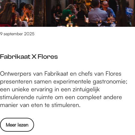
d
a
e
n
e
u
r
b
e
r
s
e
l
a
v
r
n
n
9 september 2025
i
g
e
t
e
z
m
V
r
o
e
Fabrikaat X Flores
e
t
e
r
s
2
k
s
F
Ontwerpers van Fabrikaat en chefs van Flores
t
0
t
a
presenteren samen experimentele gastronomie;
e
j
d
b
een unieke ervaring in een zintuigelijk
r
a
e
r
stimulerende ruimte om een compleet andere
s
a
e
i
manier van eten te stimuleren.
v
r
l
k
i
c
n
a
e
u
e
o
Meer lezen
a
r
l
m
v