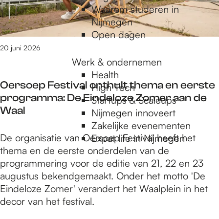
a
Waarom studeren in
n
n
Nijmegen
d
c
Open dagen
e
e
r
20 juni 2026
r
n
Werk & ondernemen
e
e
Health
n
Oersoep Festival onthult thema en eerste
m
High Tech
n
programma: De Eindeloze Zomer aan de
e
Startups & Scaleups
i
Waal
r
Nijmegen innoveert
e
s
Zakelijke evenementen
u
O
De organisatie van Oersoep Festival heeft het
l
Expat life in Nijmegen
w
e
thema en de eerste onderdelen van de
a
t
r
programmering voor de editie van 21, 22 en 23
n
e
s
augustus bekendgemaakt. Onder het motto 'De
c
r
o
Eindeloze Zomer' verandert het Waalplein in het
e
u
e
decor van het festival.
r
g
p
e
k