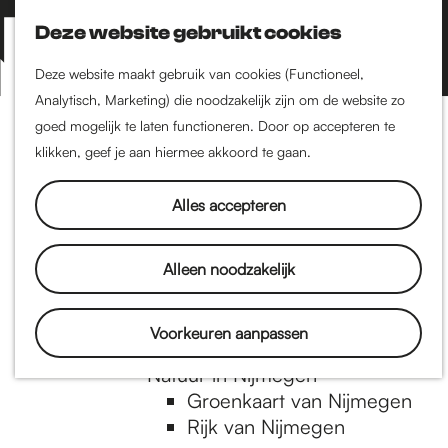
Nijmegen-Zuid
Nijmegen-Nieuw-West
Deze website gebruikt cookies
Z
K
Nijmegen-Oud-West
o
a
M
Deze website maakt gebruik van cookies (Functioneel,
Dukenburg
e
a
Analytisch, Marketing) die noodzakelijk zijn om de website zo
e
Lindenholt
G
k
r
goed mogelijk te laten functioneren. Door op accepteren te
n
e
t
klikken, geef je aan hiermee akkoord te gaan.
Historie
u
n
De oudste stad van
a
Alles accepteren
Nederland
Historische tijdlijn
n
Romeinse Limes
Alleen noodzakelijk
Vrede van Nijmegen
Penning
a
Voorkeuren aanpassen
Natuur in Nijmegen
Groenkaart van Nijmegen
a
Rijk van Nijmegen