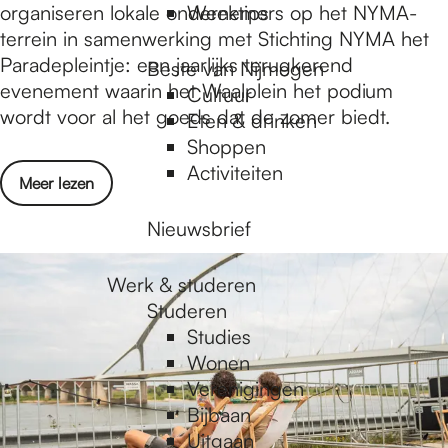
e
o
organiseren lokale ondernemers op het NYMA-
Weektips
n
k
terrein in samenwerking met Stichting NYMA het
a
Paradepleintje: een jaarlijks terugkerend
Beste van Nijmegen
l
evenement waarin het Waalplein het podium
Cultuur
e
wordt voor al het goeds dat de zomer biedt.
Eten & drinken
o
Shoppen
n
Activiteiten
o
Meer lezen
d
v
e
Nieuwsbrief
e
r
r
n
Werk & studeren
L
e
Studeren
o
m
Studies
k
e
Wonen
a
r
Verenigingen
l
s
Bijbaan
e
l
Uitgaan
o