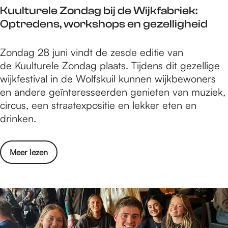
e
e
r
Kuulturele Zondag bij de Wijkfabriek:
a
m
v
a
Optredens, workshops en gezelligheid
l
a
e
d
o
e
n
e
K
Zondag 28 juni vindt de zesde editie van
n
n
e
p
u
de Kuulturele Zondag plaats. Tijdens dit gezellige
t
e
m
l
u
wijkfestival in de Wolfskuil kunnen wijkbewoners
h
e
e
e
l
en andere geïnteresseerden genieten van muziek,
u
r
n
i
t
circus, een straatexpositie en lekker eten en
l
s
t
n
u
drinken.
t
t
'
t
r
t
e
P
j
e
h
p
a
o
Meer lezen
e
l
e
r
r
v
'
e
m
o
a
e
o
Z
a
g
d
r
p
o
e
r
e
K
h
n
n
a
p
u
e
d
e