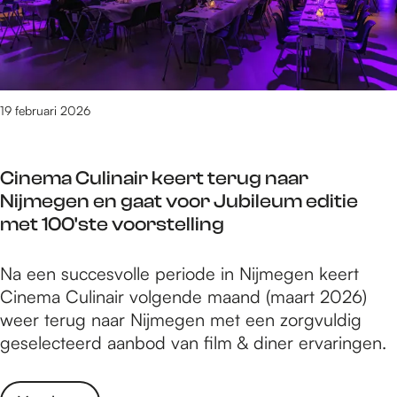
e
o
e
i
r
u
r
n
c
e
s
s
s
n
t
u
e
t
s
a
a
w
n
r
a
a
c
p
b
i
19 februari 2026
m
r
u
r
e
e
e
l
l
o
z
e
n
e
a
g
Cinema Culinair keert terug naar
o
l
v
i
r
Nijmegen en gaat voor Jubileum editie
e
i
e
r
a
met 100'ste voorstelling
k
c
n
n
m
e
o
d
i
m
r
C
Na een succesvolle periode in Nijmegen keert
o
i
e
a
s
i
Cinema Culinair volgende maand (maart 2026)
n
g
u
s
n
weer terug naar Nijmegen met een zorgvuldig
n
e
w
a
e
geselecteerd aanbod van film & diner ervaringen.
a
o
p
m
m
a
n
r
e
a
r