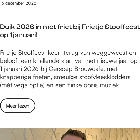
p
0
t
13 december 2025
t
h
n
a
'
c
e
e
h
r
s
h
l
t
e
k
Duik 2026 in met friet bij Frietje Stooffeest
t
e
l
j
t
op 1 januari!
e
n
i
a
H
v
b
n
a
u
o
D
Frietje Stooffeest keert terug van weggeweest en
e
g
r
n
o
u
belooft een knallende start van het nieuwe jaar op
g
m
n
r
i
1 januari 2026 bij Oersoep Brouwcafé, met
i
e
e
s
k
knapperige frieten, smeuïge stoofvleesklodders
n
t
r
t
2
(mét vega optie) en een flinke dosis muziek.
t
n
p
e
0
h
i
a
l
2
e
e
r
o
Meer lezen
l
6
t
u
k
v
i
i
j
w
e
n
n
a
c
r
g
m
a
o
D