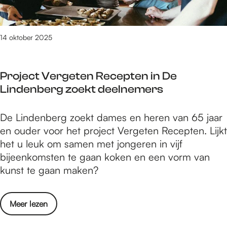
u
e
e
r
l
o
r
n
s
i
o
l
r
e
t
!
e
e
14 oktober 2025
i
r
o
d
n
j
a
p
e
n
k
l
1
Project Vergeten Recepten in De
n
i
e
m
j
Lindenberg zoekt deelnemers
,
e
g
a
a
k
u
e
n
n
l
P
De Lindenberg zoekt dames en heren van 65 jaar
w
r
a
u
e
r
en ouder voor het project Vergeten Recepten. Lijkt
e
e
g
a
u
o
het u leuk om samen met jongeren in vijf
g
c
e
r
r
j
bijeenkomsten te gaan koken en een vorm van
e
h
r
i
r
e
kunst te gaan maken?
n
t
M
!
i
c
e
e
A
j
t
r
n
N
o
Meer lezen
k
V
a
e
N
v
e
e
l
n