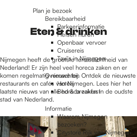
r
Plan je bezoek
Bereikbaarheid
Parkeerinformatie
d
Eten & drinken
Fietsen huren
Openbaar vervoer
Cruisereis
e
Taxi's in Nijmegen
Nijmegen heeft de grootste terrasdichtheid van
Nederland! Er zijn heel veel horeca zaken en er
h
komen regelmatig nieuwe bij. Ontdek de nieuwste
Overnachten
restaurants en cafés van Nijmegen. Lees hier het
Hotels
laatste nieuws van alle horeca zaken in de oudste
Bed & breakfast
o
stad van Nederland.
Informatie
m
1
Waarom Nijmegen
t
bezoeken?
/
Citystore Rijk van Nijmegen