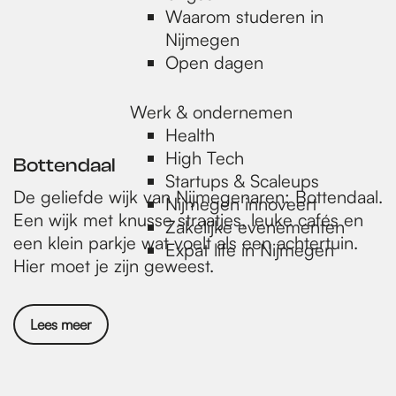
Waarom studeren in
Nijmegen
Open dagen
Werk & ondernemen
Health
High Tech
Bottendaal
Startups & Scaleups
De geliefde wijk van Nijmegenaren: Bottendaal.
Nijmegen innoveert
Een wijk met knusse straatjes, leuke cafés en
Zakelijke evenementen
een klein parkje wat voelt als een achtertuin.
Expat life in Nijmegen
Hier moet je zijn geweest.
Lees meer