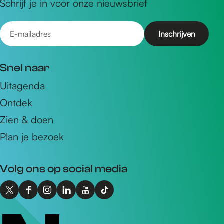
Schrijf je in voor onze nieuwsbrief
E
-
m
Snel naar
a
Uitagenda
i
Ontdek
l
a
Zien & doen
d
Plan je bezoek
r
e
Volg ons op social media
s
X
F
I
L
Y
T
I
a
n
i
o
i
n
c
s
n
u
k