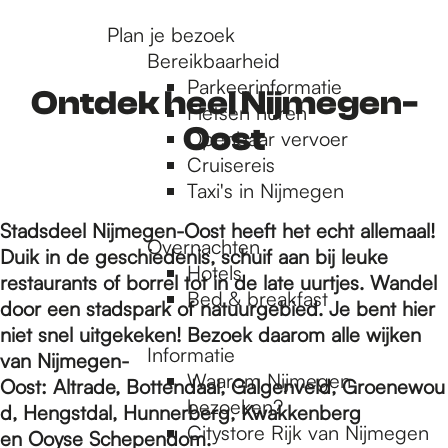
r
Plan je bezoek
Bereikbaarheid
Parkeerinformatie
d
Ontdek heel Nijmegen-
Fietsen huren
Oost
Openbaar vervoer
Cruisereis
e
Taxi's in Nijmegen
Stadsdeel Nijmegen-Oost heeft het echt allemaal!
h
Overnachten
Duik in de geschiedenis, schuif aan bij leuke
Hotels
restaurants of borrel tot in de late uurtjes. Wandel
Bed & breakfast
o
door een stadspark of natuurgebied. Je bent hier
niet snel uitgekeken! Bezoek daarom alle wijken
Informatie
van Nijmegen-
m
Waarom Nijmegen
Oost: Altrade, Bottendaal, Galgenveld, Groenewou
bezoeken?
d, Hengstdal, Hunnerberg, Kwakkenberg
Citystore Rijk van Nijmegen
en Ooyse Schependom.