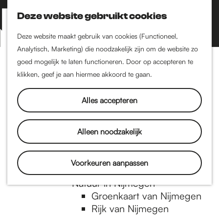
Nijmegen-Zuid
Nijmegen-Nieuw-West
Deze website gebruikt cookies
Z
K
Nijmegen-Oud-West
o
a
M
Deze website maakt gebruik van cookies (Functioneel,
Dukenburg
e
a
Analytisch, Marketing) die noodzakelijk zijn om de website zo
e
Lindenholt
G
k
r
goed mogelijk te laten functioneren. Door op accepteren te
n
e
t
klikken, geef je aan hiermee akkoord te gaan.
Historie
u
n
De oudste stad van
a
Alles accepteren
Nederland
Historische tijdlijn
n
Romeinse Limes
Alleen noodzakelijk
Vrede van Nijmegen
Penning
a
Voorkeuren aanpassen
Natuur in Nijmegen
Groenkaart van Nijmegen
a
Rijk van Nijmegen