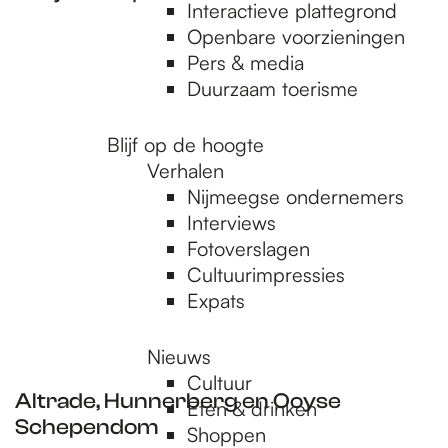
e
Interactieve plattegrond
Openbare voorzieningen
Pers & media
p
Duurzaam toerisme
a
Blijf op de hoogte
Verhalen
Nijmeegse ondernemers
g
Interviews
Fotoverslagen
Cultuurimpressies
e
Expats
Nieuws
Cultuur
Altrade, Hunnerberg en Ooyse
Eten & drinken
Schependom
Shoppen