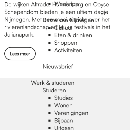
Weektips
De wijken Altrade, Hunnerberg en Ooyse
Schependom bieden je een ultiem dagje
Nijmegen. Met een mooi uitzicht over het
Beste van Nijmegen
rivierenlandschap en leuke festivals in het
Cultuur
Julianapark.
Eten & drinken
Shoppen
Activiteiten
Lees meer
Nieuwsbrief
Werk & studeren
Studeren
Studies
Wonen
Verenigingen
Bijbaan
Uitgaan