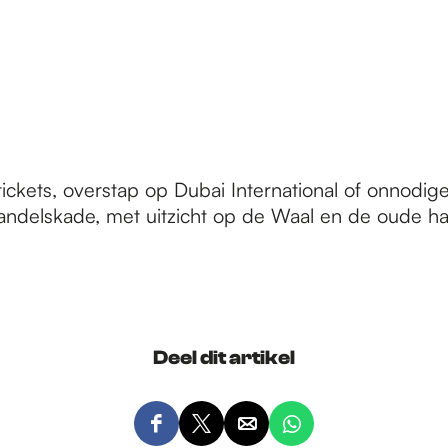
tickets, overstap op Dubai International of onnodige
delskade, met uitzicht op de Waal en de oude ha
Deel dit artikel
D
D
D
D