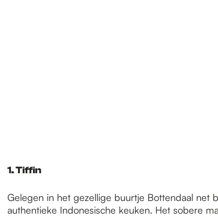
e
p
a
g
e
1. Tiffin
Gelegen in het gezellige buurtje Bottendaal net 
authentieke Indonesische keuken. Het sobere maar 