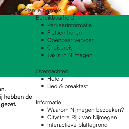
Plan je bezoek
Bereikbaarheid
Parkeerinformatie
Fietsen huren
Openbaar vervoer
Cruisereis
Taxi's in Nijmegen
Overnachten
Hotels
Bed & breakfast
en.
ij hebben de
Informatie
 gezet.
Waarom Nijmegen bezoeken?
Citystore Rijk van Nijmegen
Interactieve plattegrond