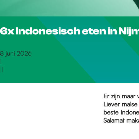
r
6x Indonesisch eten in Ni
d
e
8 juni 2026
|
|
|
h
o
Er zijn maar
Liever malse
beste Indones
m
Salamat mak