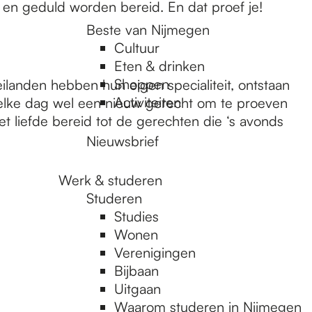
t en geduld worden bereid. En dat proef je!
Beste van Nijmegen
Cultuur
Eten & drinken
Shoppen
ilanden hebben hun eigen specialiteit, ontstaan
Activiteiten
r elke dag wel een nieuw gerecht om te proeven
 liefde bereid tot de gerechten die ‘s avonds
Nieuwsbrief
Werk & studeren
Studeren
Studies
Wonen
Verenigingen
Bijbaan
Uitgaan
Waarom studeren in Nijmegen