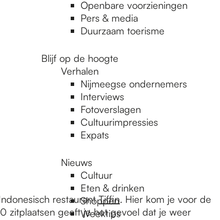
Openbare voorzieningen
Pers & media
Duurzaam toerisme
Blijf op de hoogte
Verhalen
Nijmeegse ondernemers
Interviews
Fotoverslagen
Cultuurimpressies
Expats
Nieuws
Cultuur
Eten & drinken
 Indonesisch restaurant
Tiffin
. Hier kom je voor de
Shoppen
0 zitplaatsen geeft je het gevoel dat je weer
Weektips