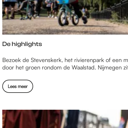
e
p
a
De highlights
D
g
Bezoek de Stevenskerk, het rivierenpark of een mu
e
door het groen rondom de Waalstad. Nijmegen zit v
h
e
i
Lees meer
g
h
l
i
g
h