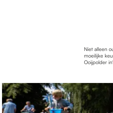
r
d
e
Niet alleen 
moeilijke keu
h
Ooijpolder in
o
m