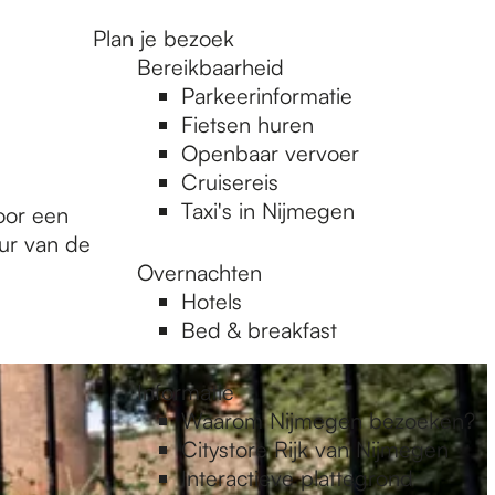
Plan je bezoek
Bereikbaarheid
Parkeerinformatie
Fietsen huren
Openbaar vervoer
Cruisereis
Taxi's in Nijmegen
oor een
uur van de
Overnachten
Hotels
Bed & breakfast
Informatie
Waarom Nijmegen bezoeken?
Citystore Rijk van Nijmegen
Interactieve plattegrond