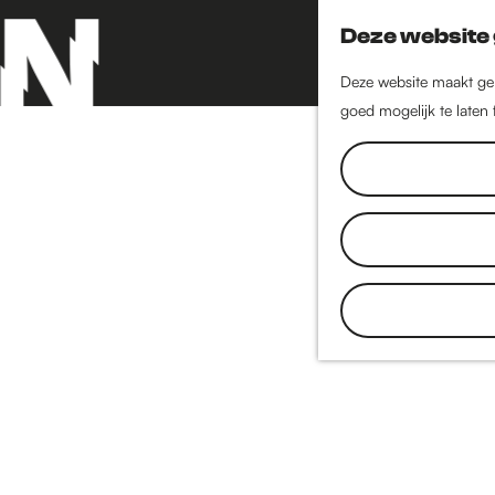
Deze website 
Deze website maakt geb
goed mogelijk te laten
G
a
n
a
a