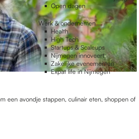
Open dagen
Werk & ondernemen
Health
High Tech
Startups & Scaleups
Nijmegen innoveert
Zakelijke evenementen
Expat life in Nijmegen
om een avondje stappen, culinair eten, shoppen of