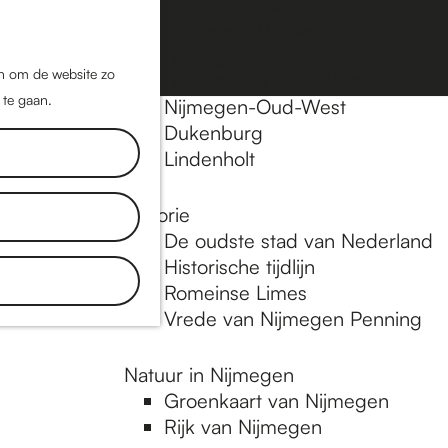
Nijmegen-Oost
Nijmegen-Midden
Z
K
Nijmegen-Zuid
o
a
M
jn om de website zo
Nijmegen-Nieuw-West
e
a
 te gaan.
e
Nijmegen-Oud-West
k
r
Dukenburg
n
e
t
Lindenholt
u
n
Historie
De oudste stad van Nederland
Historische tijdlijn
Romeinse Limes
Vrede van Nijmegen Penning
Natuur in Nijmegen
Groenkaart van Nijmegen
Rijk van Nijmegen