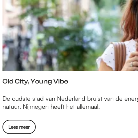
e
n
Old City, Young Vibe
O
De oudste stad van Nederland bruist van de energ
l
natuur, Nijmegen heeft het allemaal.
d
C
Lees meer
i