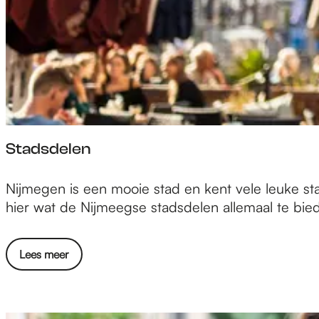
t
s
Stadsdelen
S
Nijmegen is een mooie stad en kent vele leuke sta
t
hier wat de Nijmeegse stadsdelen allemaal te bi
a
d
Lees meer
s
d
e
l