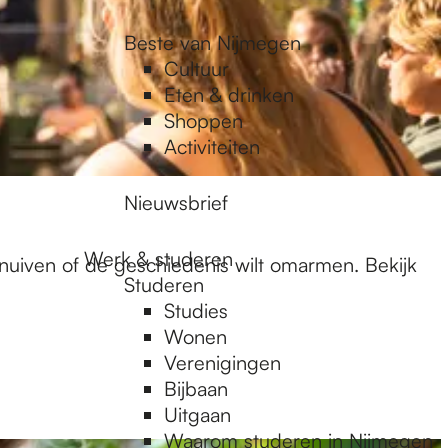
Beste van Nijmegen
Cultuur
Eten & drinken
Shoppen
Activiteiten
Nieuwsbrief
Werk & studeren
snuiven of de geschiedenis wilt omarmen. Bekijk
Studeren
Studies
Wonen
Verenigingen
Bijbaan
Uitgaan
Waarom studeren in Nijmegen