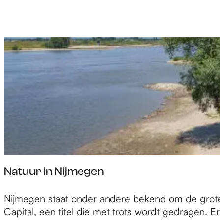
t
y
,
Y
o
u
n
g
V
i
b
e
Natuur in Nijmegen
N
Nijmegen staat onder andere bekend om de grote
a
Capital, een titel die met trots wordt gedragen. 