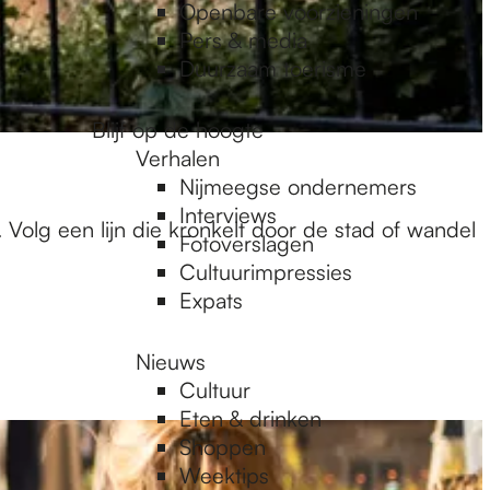
Openbare voorzieningen
Pers & media
Duurzaam toerisme
Blijf op de hoogte
Verhalen
Nijmeegse ondernemers
Interviews
Volg een lijn die kronkelt door de stad of wandel
Fotoverslagen
Cultuurimpressies
Expats
Nieuws
Cultuur
Eten & drinken
Shoppen
Weektips