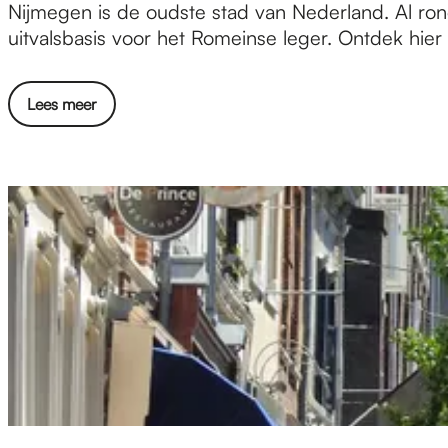
O
Nijmegen is de oudste stad van Nederland. Al rond
u
uitvalsbasis voor het Romeinse leger. Ontdek hier a
d
s
Lees meer
t
e
s
t
a
d
v
a
n
N
e
d
e