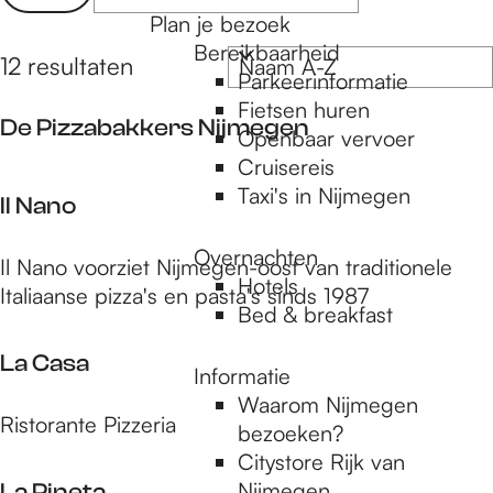
a
e
Plan je bezoek
r
t
Bereikbaarheid
t
S
12 resultaten
z
Parkeerinformatie
e
o
o
Fietsen huren
e
r
De Pizzabakkers Nijmegen
e
Openbaar vervoer
r
t
Cruisereis
o
k
e
D
Taxi's in Nijmegen
p
e
Il Nano
j
e
:
r
e
P
Overnachten
o
I
Il Nano voorziet Nijmegen-oost van traditionele
i
Hotels
p
l
Italiaanse pizza's en pasta's sinds 1987
z
Bed & breakfast
:
N
z
a
a
La Casa
Informatie
n
b
Waarom Nijmegen
o
a
L
Ristorante Pizzeria
bezoeken?
k
a
Citystore Rijk van
k
C
Nijmegen
La Pineta