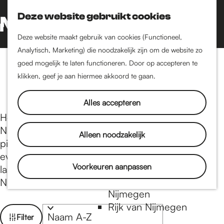
Nijmegen-Oud-West
Deze website gebruikt cookies
Dukenburg
Z
K
Lindenholt
o
a
G
M
Deze website maakt gebruik van cookies (Functioneel,
e
a
a
Analytisch, Marketing) die noodzakelijk zijn om de website zo
e
Historie
k
r
n
goed mogelijk te laten functioneren. Door op accepteren te
n
Pizza
De oudste stad van
e
t
a
klikken, geef je aan hiermee akkoord te gaan.
u
Nederland
n
a
Historische tijdlijn
r
Alles accepteren
Romeinse Limes
d
Hou je van een lekkere pizza of pasta? In
Vrede van Nijmegen
e
Nijmegen hebben we een ruim aanbod aan
Alleen noodzakelijk
Penning
h
pizzeria's en Italiaanse restaurants waar je je voor
o
even in Italië kunt wanen. Geniet van spaghetti,
m
Voorkeuren aanpassen
Natuur in Nijmegen
lasagne of een Quattro Stagioni pizza in de
e
Groenkaart van
Nijmeegse binnenstad.
p
Nijmegen
a
Rijk van Nijmegen
W
S
Filter
g
o