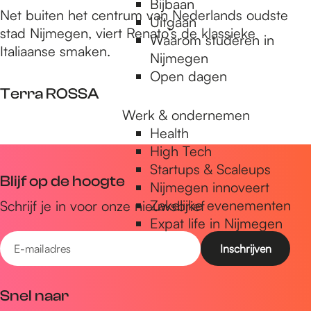
Bijbaan
r
é
R
N
Net buiten het centrum van Nederlands oudste
Uitgaan
i
D
e
i
stad Nijmegen, viert Renato’s de klassieke
Waarom studeren in
a
E
n
j
Italiaanse smaken.
Nijmegen
C
S
a
m
Open dagen
a
E
t
e
Terra ROSSA
f
M
o
g
e
Werk & ondernemen
'
e
t
T
Health
s
n
a
e
High Tech
P
L
r
r
Startups & Scaleups
i
e
Blijf op de hoogte
i
r
Nijmegen innoveert
z
n
a
a
Zakelijke evenementen
Schrijf je in voor onze nieuwsbrief
z
t
E
R
Expat life in Nijmegen
e
m
O
E
r
m
S
-
i
i
S
m
a
'
A
Snel naar
-
a