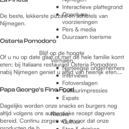
e
a
Interactieve plattegrond
r
s
Openbare
L
De beste, lekkerste pizza's en schotels van
s
a
voorzieningen
a
Nijmegen.
N
Pers & media
P
i
Duurzaam toerisme
i
j
Osteria Pomodoro
n
m
e
Blijf op de hoogte
e
O
Of u nu op date gaat of met de hele familie komt
t
Verhalen
g
s
eten; bij Italiaans restaurant Osteria Pomodoro
a
Nijmeegse ondernemers
e
t
nabij Nijmegen geniet u altijd van heerlijk eten....
Interviews
n
e
Fotoverslagen
r
Papa George's Fine Food
Cultuurimpressies
i
Expats
a
P
Dagelijks worden onze snacks en burgers nog
P
a
altijd volgens ons authentieke recept dagvers
Nieuws
o
p
bereid. Continu zorgen wij ervoor dat onze
Cultuur
m
a
producten de b...
Eten & drinken