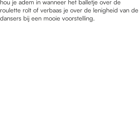
e
hou je adem in wanneer het balletje over de
roulette rolt of verbaas je over de lenigheid van de
dansers bij een mooie voorstelling.
p
a
g
e