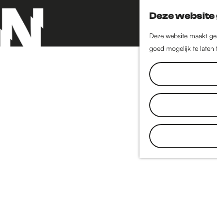
Deze website 
Deze website maakt geb
goed mogelijk te laten
G
a
n
a
a