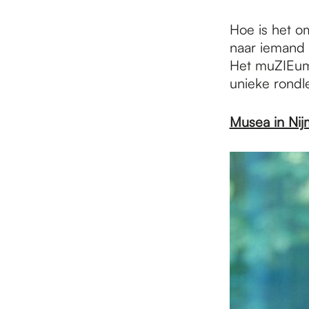
Hoe is het om
naar iemand 
Het muZIEum 
unieke rondl
Musea in Ni