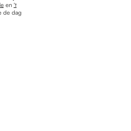
le
en
't
je de dag