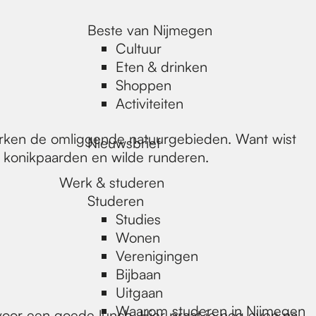
Beste van Nijmegen
Cultuur
Eten & drinken
Shoppen
Activiteiten
erken de omliggende natuurgebieden. Want wist
Nieuwsbrief
ij konikpaarden en wilde runderen.
Werk & studeren
Studeren
Studies
Wonen
Verenigingen
Bijbaan
Uitgaan
Waarom studeren in Nijmegen
oor een goede lunch. Hier praat je nog even na