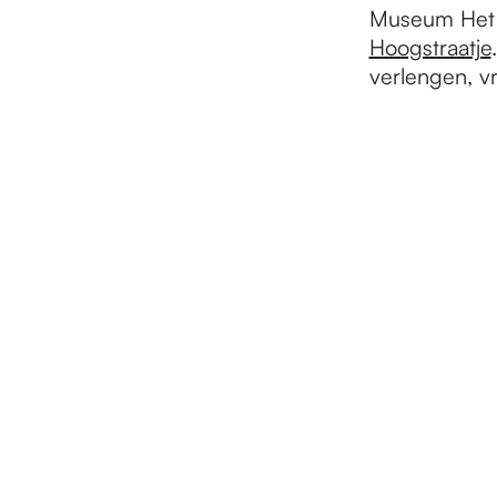
Museum Het V
Hoogstraatje
verlengen, v