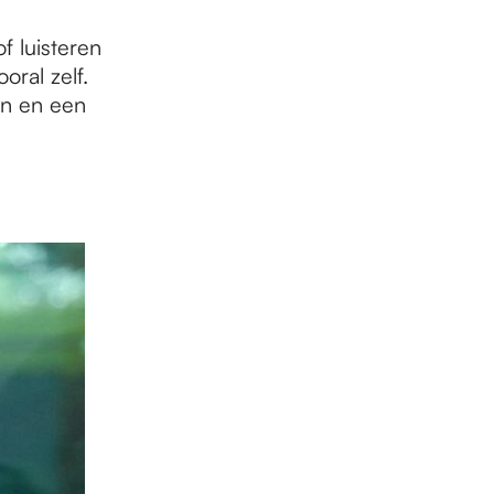
f luisteren
oral zelf.
en en een