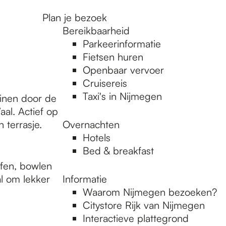
Plan je bezoek
Bereikbaarheid
Parkeerinformatie
Fietsen huren
Openbaar vervoer
Cruisereis
Taxi's in Nijmegen
uinen door de
al. Actief op
 terrasje.
Overnachten
Hotels
Bed & breakfast
lfen, bowlen
al om lekker
Informatie
Waarom Nijmegen bezoeken?
Citystore Rijk van Nijmegen
Interactieve plattegrond