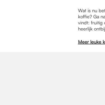
e
Wat is nu be
p
koffie? Ga n
vindt: fruiti
heerlijk ontbi
a
Meer leuke k
g
e