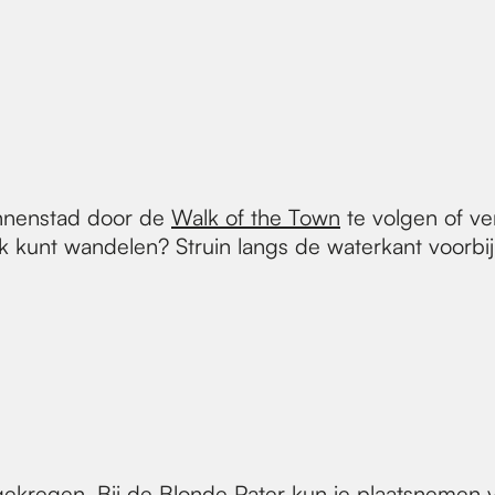
innenstad door de
Walk of the Town
te volgen of v
ijk kunt wandelen? Struin langs de waterkant voorb
gekregen. Bij de
Blonde Pater
kun je plaatsnemen v