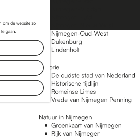
Nijmegen-Oost
Nijmegen-Midden
Z
K
Nijmegen-Zuid
o
a
M
jn om de website zo
Nijmegen-Nieuw-West
e
a
 te gaan.
e
Nijmegen-Oud-West
k
r
Dukenburg
n
e
t
Lindenholt
u
n
Historie
De oudste stad van Nederland
Historische tijdlijn
Romeinse Limes
Vrede van Nijmegen Penning
Natuur in Nijmegen
Groenkaart van Nijmegen
Rijk van Nijmegen