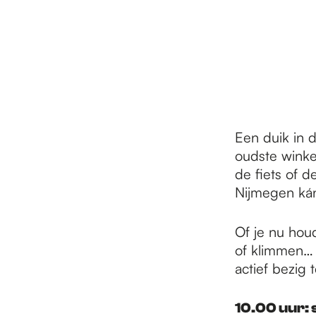
r
d
e
Een duik in 
oudste winke
h
de fiets of d
Nijmegen kán
o
Of je nu hou
of klimmen… V
m
actief bezig 
10.00 uur: s