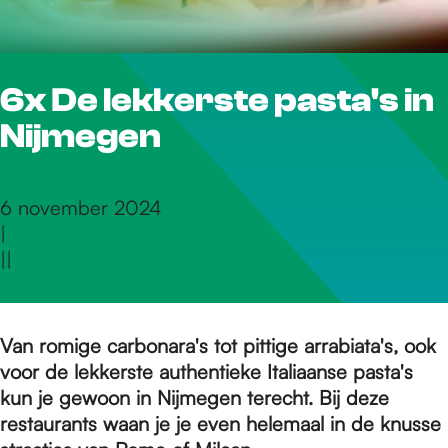
r
6x De lekkerste pasta's in
d
Nijmegen
e
6 november 2024
|
h
|
|
o
Van romige carbonara's tot pittige arrabiata's, ook
voor de lekkerste authentieke Italiaanse pasta's
m
kun je gewoon in Nijmegen terecht. Bij deze
restaurants waan je je even helemaal in de knusse