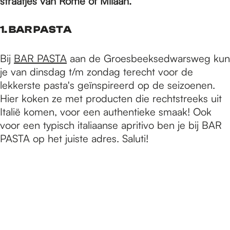
e
straatjes van Rome of Milaan.
1. BAR PASTA
p
Bij
BAR PASTA
aan de Groesbeeksedwarsweg kun
a
je van dinsdag t/m zondag terecht voor de
lekkerste pasta's geïnspireerd op de seizoenen.
Hier koken ze met producten die rechtstreeks uit
g
Italië komen, voor een authentieke smaak! Ook
voor een typisch italiaanse apritivo ben je bij BAR
PASTA op het juiste adres. Saluti!
e