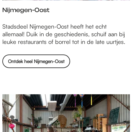
Nijmegen-Oost
N
Stadsdeel Nijmegen-Oost heeft het echt
i
allemaal! Duik in de geschiedenis, schuif aan bij
j
leuke restaurants of borrel tot in de late uurtjes.
m
e
Ontdek heel Nijmegen-Oost
g
e
n
-
O
o
s
t