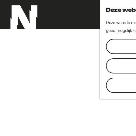
Deze webs
Deze website maa
goed mogelijk te
G
a
n
a
a