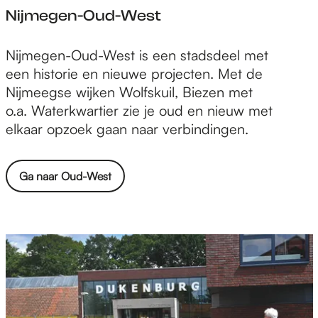
Nijmegen-Oud-West
N
Nijmegen-Oud-West is een stadsdeel met
i
een historie en nieuwe projecten. Met de
j
Nijmeegse wijken Wolfskuil, Biezen met
m
o.a. Waterkwartier zie je oud en nieuw met
e
elkaar opzoek gaan naar verbindingen.
g
e
Ga naar Oud-West
n
-
O
u
d
-
W
e