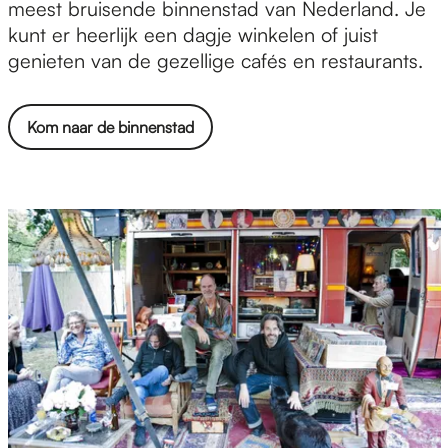
i
meest bruisende binnenstad van Nederland. Je
j
kunt er heerlijk een dagje winkelen of juist
m
genieten van de gezellige cafés en restaurants.
e
g
Kom naar de binnenstad
e
n
-
C
e
n
t
r
u
m