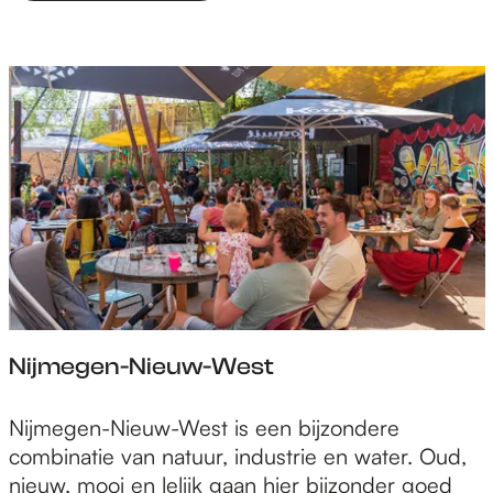
e
n
-
Z
u
i
d
Nijmegen-Nieuw-West
N
Nijmegen-Nieuw-West is een bijzondere
i
combinatie van natuur, industrie en water. Oud,
j
nieuw, mooi en lelijk gaan hier bijzonder goed