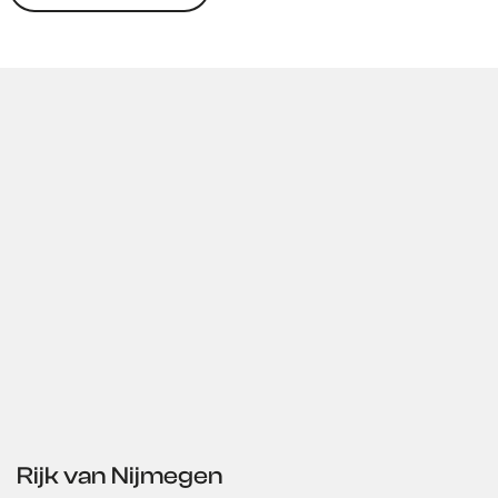
o
l
t
Rijk van Nijmegen