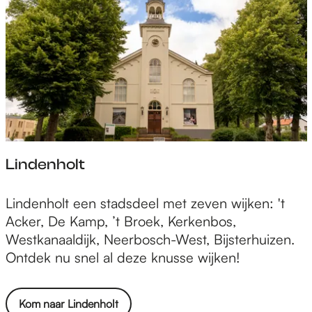
Lindenholt
L
Lindenholt een stadsdeel met zeven wijken: 't
i
Acker, De Kamp, ’t Broek, Kerkenbos,
n
Westkanaaldijk, Neerbosch-West, Bijsterhuizen.
d
Ontdek nu snel al deze knusse wijken!
e
n
Kom naar Lindenholt
h