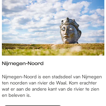
e
p
a
g
Nijmegen-Noord
e
N
Nijmegen-Noord is een stadsdeel van Nijmegen
i
ten noorden van rivier de Waal. Kom erachter
j
wat er aan de andere kant van de rivier te zien
m
en beleven is.
e