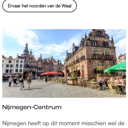
g
Ervaar het noorden van de Waal
e
n
-
N
o
o
r
d
Nijmegen-Centrum
N
Nijmegen heeft op dit moment misschien wel de