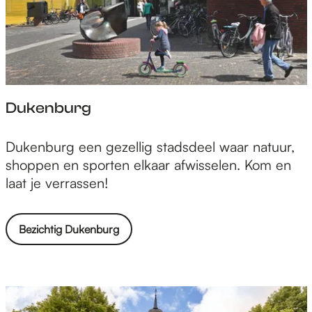
s
t
Dukenburg
D
Dukenburg een gezellig stadsdeel waar natuur,
u
shoppen en sporten elkaar afwisselen. Kom en
k
laat je verrassen!
e
n
Bezichtig Dukenburg
b
u
r
g