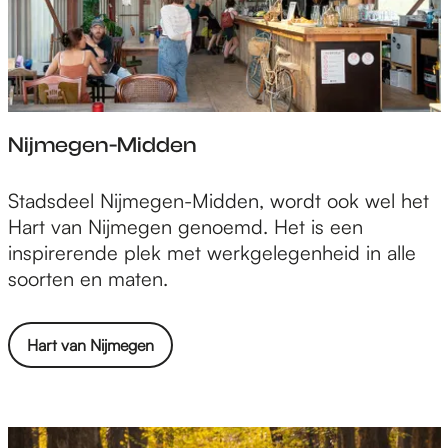
Nijmegen-Midden
N
Stadsdeel Nijmegen-Midden, wordt ook wel het
i
Hart van Nijmegen genoemd. Het is een
j
inspirerende plek met werkgelegenheid in alle
m
soorten en maten.
e
g
Hart van Nijmegen
e
n
-
M