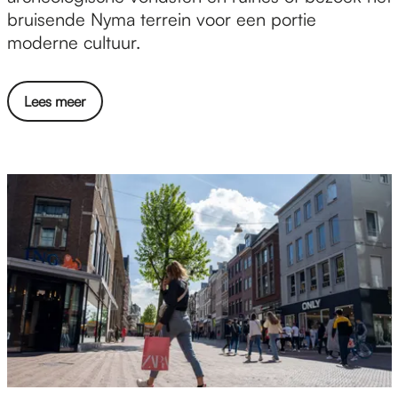
t
bruisende Nyma terrein voor een portie
u
moderne cultuur.
u
r
Lees meer