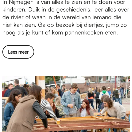
V
In Nijmegen is van alles te zien en te doen voor
o
kinderen. Duik in de geschiedenis, leer alles over
o
de rivier of waan in de wereld van iemand die
r
niet kan zien. Ga op bezoek bij diertjes, jump zo
k
hoog als je kunt of kom pannenkoeken eten.
i
n
Lees meer
d
e
r
e
n