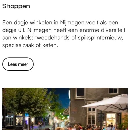
Shoppen
S
Een dagje winkelen in Nijmegen voelt als een
h
dagje uit. Nijmegen heeft een enorme diversiteit
o
aan winkels: tweedehands of spiksplinternieuw,
p
speciaalzaak of keten.
p
e
Lees meer
n