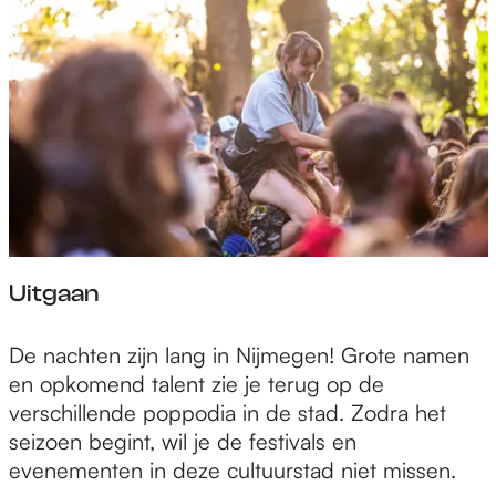
n
Uitgaan
U
De nachten zijn lang in Nijmegen! Grote namen
i
en opkomend talent zie je terug op de
t
verschillende poppodia in de stad. Zodra het
g
seizoen begint, wil je de festivals en
a
evenementen in deze cultuurstad niet missen.