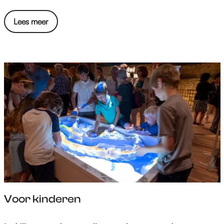
a
n
Lees meer
Voor kinderen