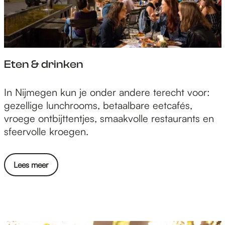
Eten & drinken
E
In Nijmegen kun je onder andere terecht voor:
t
gezellige lunchrooms, betaalbare eetcafés,
e
vroege ontbijttentjes, smaakvolle restaurants en
n
sfeervolle kroegen.
&
d
Lees meer
r
i
n
k
e