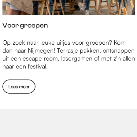
Voor groepen
V
Op zoek naar leuke uitjes voor groepen? Kom
o
dan naar Nijmegen! Terrasje pakken, ontsnappen
o
uit een escape room, lasergamen of met z'n allen
r
naar een festival.
g
r
Lees meer
o
e
p
e
n