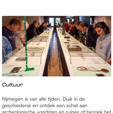
e
p
a
g
e
Cultuur
C
Nijmegen is van alle tijden. Duik in de
u
geschiedenis en ontdek een schat aan
l
archeologische vondsten en ruïnes of bezoek het