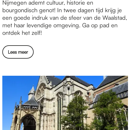
4
Nijmegen ademt cultuur, historie en
8
bourgondisch genot! In twee dagen tijd krijg je
u
een goede indruk van de sfeer van de Waalstad,
u
met haar levendige omgeving. Ga op pad en
r
ontdek het zelf!
i
n
Lees meer
N
i
j
m
e
g
e
n