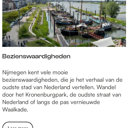
g
e
n
Bezienswaardigheden
B
Nijmegen kent vele mooie
e
bezienswaardigheden, die je het verhaal van de
z
oudste stad van Nederland vertellen. Wandel
i
door het Kronenburgpark, de oudste straat van
e
Nederland of langs de pas vernieuwde
n
Waalkade.
s
w