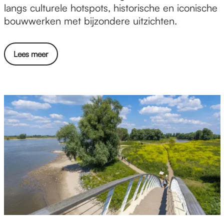
l
langs culturele hotspots, historische en iconische
k
bouwwerken met bijzondere uitzichten.
o
f
Lees meer
t
h
e
T
o
w
n