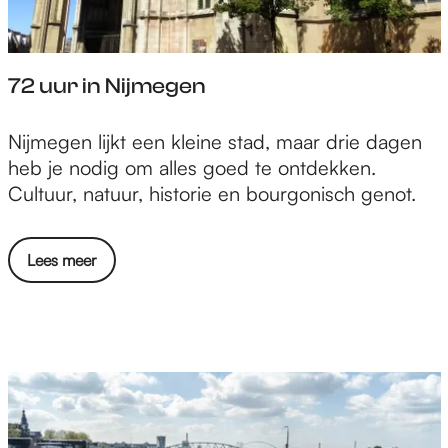
72 uur in Nijmegen
7
Nijmegen lijkt een kleine stad, maar drie dagen
2
heb je nodig om alles goed te ontdekken.
u
Cultuur, natuur, historie en bourgonisch genot.
u
r
Lees meer
i
n
N
i
j
m
e