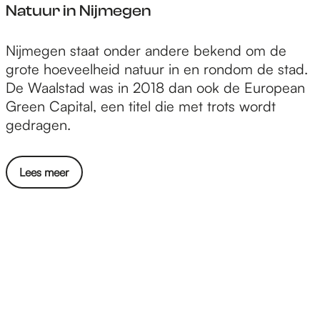
Natuur in Nijmegen
N
Nijmegen staat onder andere bekend om de
a
grote hoeveelheid natuur in en rondom de stad.
t
De Waalstad was in 2018 dan ook de European
u
Green Capital, een titel die met trots wordt
u
gedragen.
r
i
Lees meer
n
N
i
j
m
e
g
e