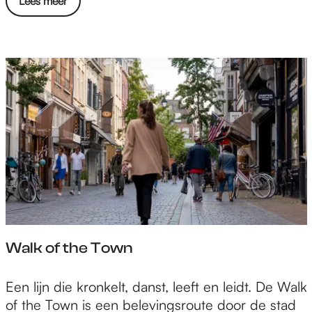
Lees meer
a
a
r
d
i
g
h
e
d
e
n
Walk of the Town
W
Een lijn die kronkelt, danst, leeft en leidt. De Walk
a
of the Town is een belevingsroute door de stad