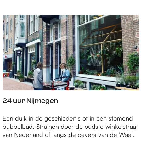
e
p
a
g
e
24 uur Nijmegen
2
Een duik in de geschiedenis of in een stomend
4
bubbelbad. Struinen door de oudste winkelstraat
u
van Nederland of langs de oevers van de Waal.