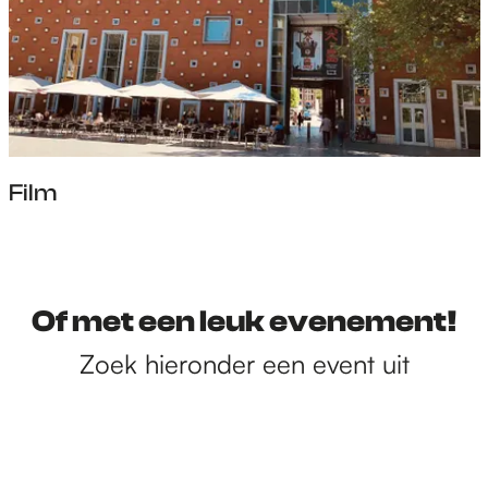
m
Film
F
i
l
Of met een leuk evenement!
m
Zoek hieronder een event uit