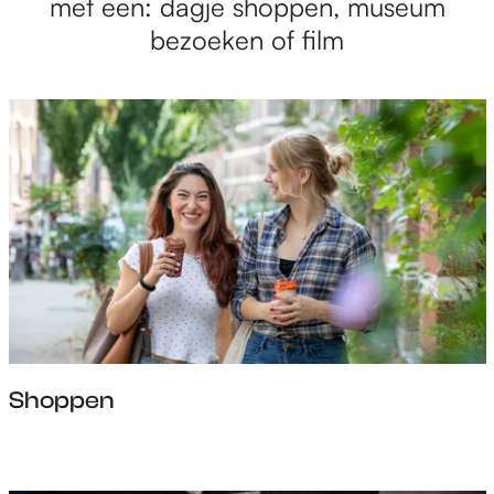
met een: dagje shoppen, museum
bezoeken of film
Shoppen
S
h