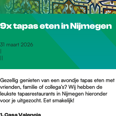
r
9x tapas eten in Nijmegen
d
e
31 maart 2026
|
|
|
h
o
Gezellig genieten van een avondje tapas eten met
vrienden, familie of collega’s? Wij hebben de
leukste tapasrestaurants in Nijmegen hieronder
m
voor je uitgezocht. Eet smakelijk!
1. Casa Valencia