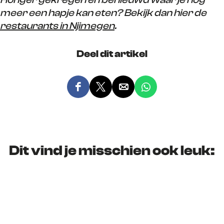
meer een hapje kan eten? Bekijk dan hier de
restaurants in Njimegen
.
Deel dit artikel
D
D
D
D
e
e
e
e
e
e
e
e
l
l
l
l
d
d
d
d
Dit vind je misschien ook leuk:
e
e
e
e
z
z
z
z
e
e
e
e
p
p
p
p
a
a
a
a
g
g
g
g