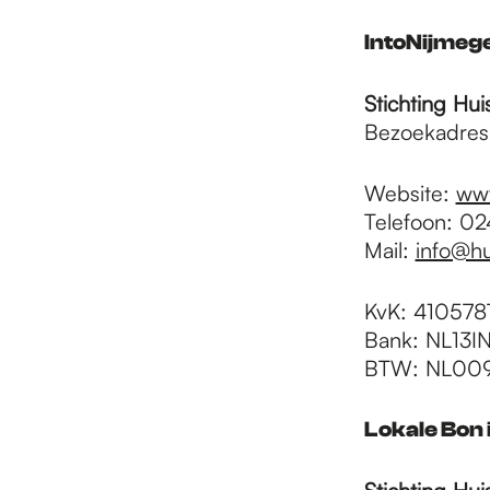
IntoNijmege
Stichting Hu
Bezoekadres 
Website:
www
Telefoon: 0
Mail:
info@hu
KvK: 410578
Bank: NL13
BTW: NL00
Lokale Bon 