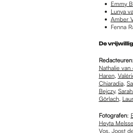
Emmy B
Lunya v
Amber 
Fenna Ra
De vrijwill
Redacteuren
Nathalie van
Haren
,
Valér
Chiaradia
,
Sa
Bejczy
,
Sarah
Görlach
,
Laur
Fotografen
:
Heyta Melss
Vos
,
Joost d