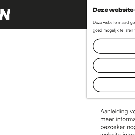
Deze website 
Deze website maakt geb
G
goed mogelijk te laten
a
n
a
a
r
d
IntoNijmegen
e
Netwerk Nij
h
gemeente N
o
ontwikkelden
m
e
Aanleiding v
p
meer informa
a
bezoeker nog
g
website into