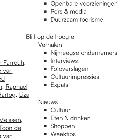
Openbare voorzieningen
Pers & media
Duurzaam toerisme
Blijf op de hoogte
Verhalen
Nijmeegse ondernemers
Interviews
r Farrouh
,
Fotoverslagen
e van
Cultuurimpressies
ed
Expats
n
,
Raphaël
Hartog
,
Liza
Nieuws
Cultuur
Eten & drinken
Melssen
,
Shoppen
Toon de
Weektips
s van