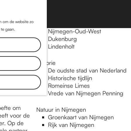
Nijmegen-Oost
Nijmegen-Midden
Z
K
Nijmegen-Zuid
o
a
M
jn om de website zo
Nijmegen-Nieuw-West
e
a
 te gaan.
e
Nijmegen-Oud-West
k
r
Dukenburg
n
e
t
Lindenholt
u
n
Historie
Cultuur
De oudste stad van Nederland
megen
en
Historische tijdlijn
ndeld en
Romeinse Limes
Vrede van Nijmegen Penning
oefte om
Natuur in Nijmegen
eeft voor de
Groenkaart van Nijmegen
er. Op de
Rijk van Nijmegen
ele partner