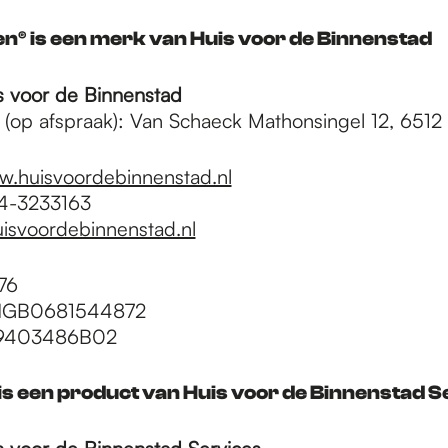
n® is een merk van Huis voor de Binnenstad
is voor de Binnenstad
(op afspraak): Van Schaeck Mathonsingel 12, 651
.huisvoordebinnenstad.nl
24-3233163
isvoordebinnenstad.nl
76
INGB0681544872
9403486B02
is een product van Huis voor de Binnenstad S