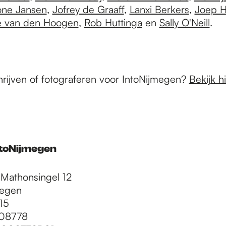
one Jansen
,
Jofrey de Graaff
,
Lanxi Berkers
,
Joep 
 van den Hoogen
,
Rob Huttinga
en
Sally O'Neill
.
chrijven of fotograferen voor IntoNijmegen?
Bekijk h
ntoNijmegen
Mathonsingel 12
megen
15
08778