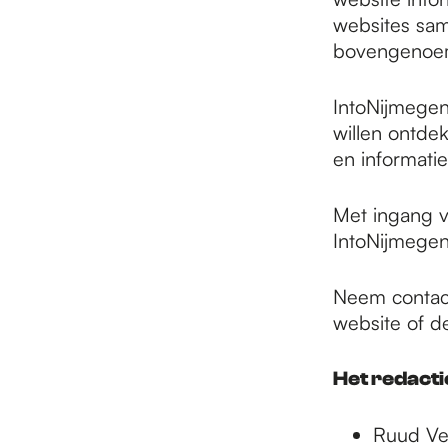
e
websites sam
bovengenoem
IntoNijmegen
willen ontdek
en informati
Met ingang v
IntoNijmegen
Neem contac
website of de
Het redact
Ruud Ver