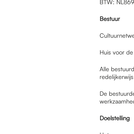
BTW: NL86
Bestuur
Cultuurnetw
Huis voor de
Alle bestuur
redelijkerwij
De bestuurde
werkzaamhe
Doelstelling