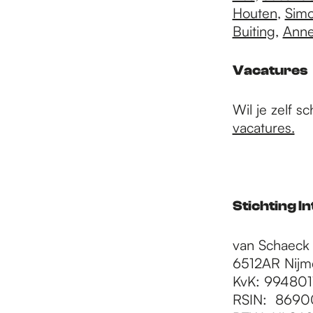
Houten
,
Sim
Buiting
,
Anne
Vacatures
Wil je zelf s
vacatures.
Stichting I
van Schaeck 
6512AR Nij
KvK: 994801
RSIN: 8690