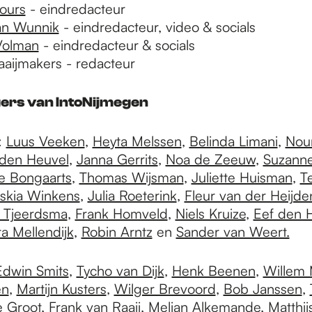
ours
- eindredacteur
an Wunnik
- eindredacteur, video & socials
Volman
- eindredacteur & socials
aijmakers - redacteur
igers van IntoNijmegen
:
Luus Veeken
,
Heyta Melssen
,
Belinda Limani
,
Nou
 den Heuvel
,
Janna Gerrits
,
Noa de Zeeuw
,
Suzann
ie Bongaarts
,
Thomas Wijsman
,
Juliette Huisman
,
T
skia Winkens
,
Julia Roeterink
,
Fleur van der Heijde
 Tjeerdsma
,
Frank Homveld
,
Niels Kruize
,
Eef den 
a Mellendijk
,
Robin Arntz
en
Sander van Weert.
Edwin Smits
,
Tycho van Dijk
,
Henk Beenen
,
Willem 
en
,
Martijn Kusters
,
Wilger Brevoord
,
Bob Janssen
,
e Groot
,
Frank van Raaij
,
Melian Alkemande
,
Matthij