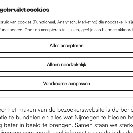
gebruikt cookies
ruik van cookies (Functioneel, Analytisch, Marketing) die noodzakelijk zi
 functioneren. Door op accepteren te klikken, geef je aan hiermee akkoord
Over ons
Alles accepteren
Alleen noodzakelijk
 is gemaakt door enkele grote spelers in de stad: 
megen,
Huis voor de Binnenstad
,
Visit Arnhem Nij
Voorkeuren aanpassen
ijmegen
. Deze partners hebben hun krachten gebu
 samen de website ‘IntoNijmegen’.
oor het maken van de bezoekerswebsite is de beh
tie te bundelen en alles wat Nijmegen te bieden h
 beter in beeld te brengen. Samen staan we sterk
nijmegen.com wordt veel informatie van de individu