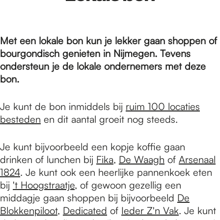
e
p
Met een lokale bon kun je lekker gaan shoppen of
bourgondisch genieten in Nijmegen. Tevens
ondersteun je de lokale ondernemers met deze
a
bon.
g
Je kunt de bon inmiddels bij
ruim 100 locaties
besteden
en dit aantal groeit nog steeds.
e
Je kunt bijvoorbeeld een kopje koffie gaan
drinken of lunchen bij
Fika
,
De Waagh
of
Arsenaal
1824
. Je kunt ook een heerlijke pannenkoek eten
bij
't Hoogstraatje
, of gewoon gezellig een
middagje gaan shoppen bij bijvoorbeeld
De
Blokkenpiloot
,
Dedicated
of
Ieder Z'n Vak
. Je kunt