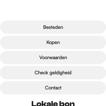
r
d
Besteden
e
Kopen
h
Voorwaarden
o
Check geldigheid
Contact
m
Lokale bon