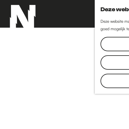
Deze webs
Deze website maa
goed mogelijk te
G
a
n
a
a