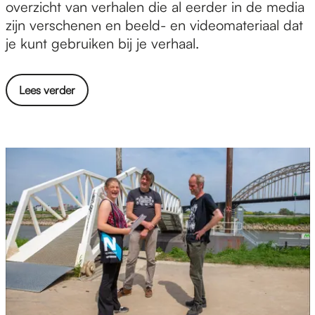
&
overzicht van verhalen die al eerder in de media
m
zijn verschenen en beeld- en videomateriaal dat
e
je kunt gebruiken bij je verhaal.
d
i
Lees verder
a