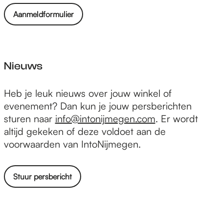
n
n
Aanmeldformulier
t
e
n
Nieuws
N
Heb je leuk nieuws over jouw winkel of
i
evenement? Dan kun je jouw persberichten
e
sturen naar
info@intonijmegen.com
. Er wordt
u
altijd gekeken of deze voldoet aan de
w
voorwaarden van IntoNijmegen.
s
Stuur persbericht