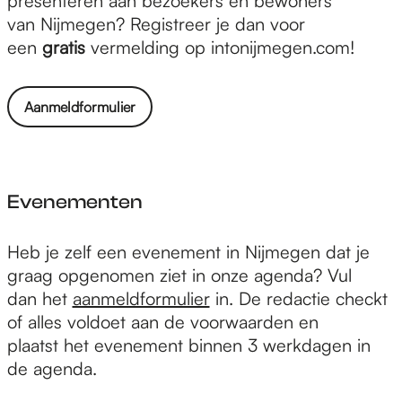
presenteren aan bezoekers en bewoners
e
d
van Nijmegen? Registreer je dan voor
e
een
gratis
vermelding op intonijmegen.com!
r
n
Aanmeldformulier
e
m
i
n
Evenementen
g
a
E
Heb je zelf een evenement in Nijmegen dat je
a
v
graag opgenomen ziet in onze agenda? Vul
n
e
dan het
aanmeldformulier
in. De redactie checkt
m
n
of alles voldoet aan de voorwaarden en
e
e
plaatst het evenement binnen 3 werkdagen in
l
m
de agenda.
d
e
e