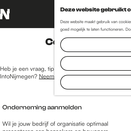
Deze website gebruikt 
Deze website maakt gebruik van cookies 
G
goed mogelijk te laten functioneren. Do
a
n
Contact
a
a
r
d
Heb je een vraag, tip of opmerking voor
e
IntoNijmegen?
Neem gerust contact met ons op
.
h
o
m
e
Onderneming aanmelden
p
a
O
Wil je jouw bedrijf of organisatie optimaal
g
n