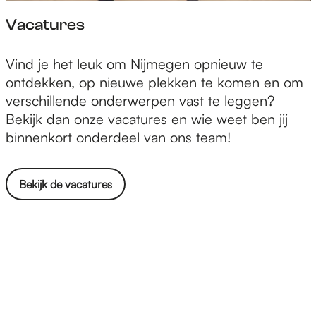
Vacatures
V
Vind je het leuk om Nijmegen opnieuw te
a
ontdekken, op nieuwe plekken te komen en om
c
verschillende onderwerpen vast te leggen?
a
Bekijk dan onze vacatures en wie weet ben jij
t
binnenkort onderdeel van ons team!
u
r
Bekijk de vacatures
e
s