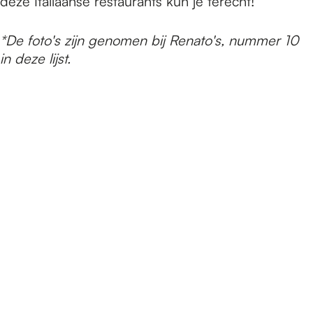
e
deze Italiaanse restaurants kun je terecht!
*De foto's zijn genomen bij Renato's, nummer 10
p
in deze lijst.
a
g
e