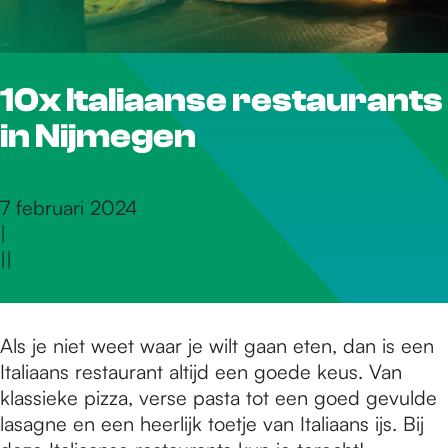
r
10x Italiaanse restaurants
d
in Nijmegen
e
7 februari 2024
|
h
|
|
o
Als je niet weet waar je wilt gaan eten, dan is een
Italiaans restaurant altijd een goede keus. Van
m
klassieke pizza, verse pasta tot een goed gevulde
lasagne en een heerlijk toetje van Italiaans ijs. Bij