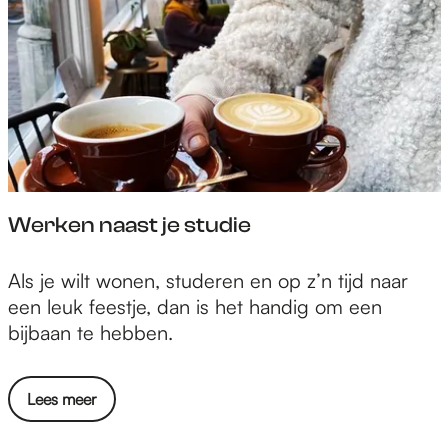
Werken naast je studie
W
Als je wilt wonen, studeren en op z’n tijd naar
e
een leuk feestje, dan is het handig om een
r
bijbaan te hebben.
k
e
Lees meer
n
n