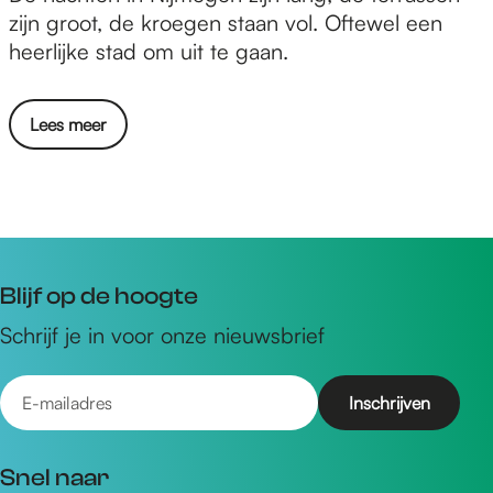
n
zijn groot, de kroegen staan vol. Oftewel een
t
heerlijke stad om uit te gaan.
d
e
Lees meer
k
h
e
t
u
i
Blijf op de hoogte
t
Schrijf je in voor onze nieuwsbrief
g
a
E
a
n
-
s
m
Snel naar
l
a