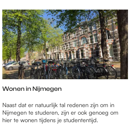
a
a
s
t
j
e
s
t
u
d
i
e
Wonen in Nijmegen
W
Naast dat er natuurlijk tal redenen zijn om in
o
Nijmegen te studeren, zijn er ook genoeg om
n
hier te wonen tijdens je studententijd.
e