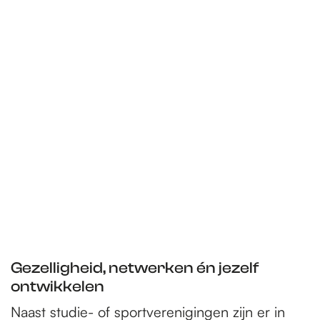
e
p
a
g
e
Gezelligheid, netwerken én jezelf
ontwikkelen
Naast studie- of sportverenigingen zijn er in