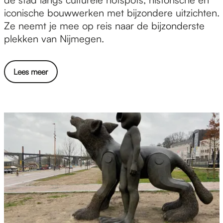
d
l
iconische bouwwerken met bijzondere uitzichten.
e
k
Ze neemt je mee op reis naar de bijzonderste
r
o
plekken van Nijmegen.
l
f
a
t
n
Lees meer
h
d
e
t
o
w
n