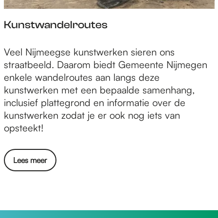
Kunstwandelroutes
K
Veel Nijmeegse kunstwerken sieren ons
u
straatbeeld. Daarom biedt Gemeente Nijmegen
n
enkele wandelroutes aan langs deze
s
kunstwerken met een bepaalde samenhang,
t
inclusief plattegrond en informatie over de
w
kunstwerken zodat je er ook nog iets van
a
opsteekt!
n
d
Lees meer
e
l
r
o
u