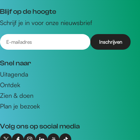
t
Blijf op de hoogte
e
Schrijf je in voor onze nieuwsbrief
s
E
-
m
Snel naar
a
Uitagenda
i
Ontdek
l
a
Zien & doen
d
Plan je bezoek
r
e
Volg ons op social media
s