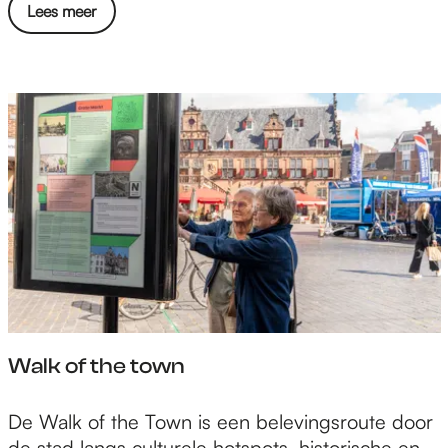
Lees meer
d
e
o
u
d
s
t
e
s
t
a
d
v
a
Walk of the town
n
N
W
De Walk of the Town is een belevingsroute door
e
a
de stad langs culturele hotspots, historische en