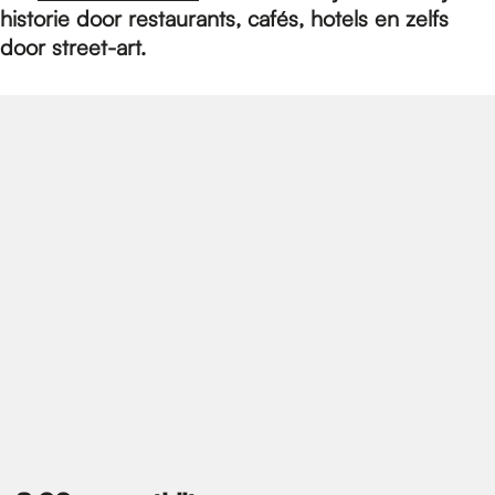
e
historie door restaurants, cafés, hotels en zelfs
door street-art.
p
a
g
e