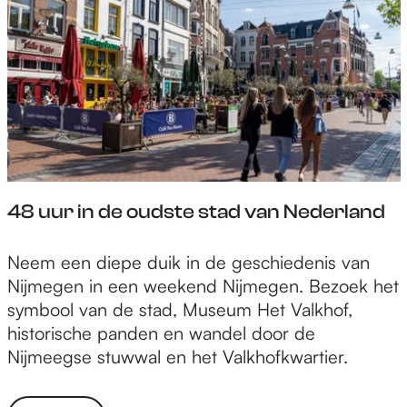
48 uur in de oudste stad van Nederland
4
Neem een diepe duik in de geschiedenis van
8
Nijmegen in een weekend Nijmegen. Bezoek het
u
symbool van de stad, Museum Het Valkhof,
u
historische panden en wandel door de
r
Nijmeegse stuwwal en het Valkhofkwartier.
i
n