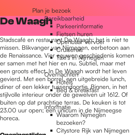
r
Plan je bezoek
Bereikbaarheid
De Waagh
Parkeerinformatie
d
Fietsen huren
Stadscafé en restaurant De Waagh: het is niet te
Openbaar vervoer
missen. Blikvanger van Nijmegen, eerbetoon aan
Cruisereis
e
de Renaissance. Vier eeuwen geschiedenis komen
Taxi's in Nijmegen
er samen met het hier en nu. Subtiel, maar met
een groots effect. In De Waagh wordt het leven
h
Overnachten
gevierd. Met een borrel, een uitgebreide lunch,
Hotels
diner of een lekker tussendoortje. Binnen, in het
Bed & breakfast
o
stijlvolle interieur onder de gewelven uit 1612. Of
buiten op dat prachtige terras. De keuken is tot
Informatie
23.00 uur open; een unicum in de Nijmeegse
m
Waarom Nijmegen
horeca.
bezoeken?
Citystore Rijk van Nijmegen
Openingstijden