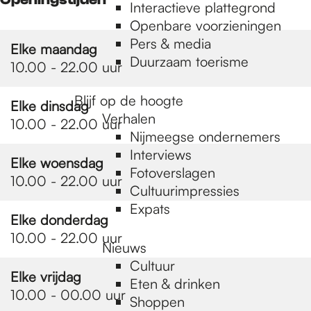
e
Interactieve plattegrond
Openbare voorzieningen
Pers & media
p
Elke maandag
Duurzaam toerisme
10.00 - 22.00 uur
a
Blijf op de hoogte
Elke dinsdag
Verhalen
10.00 - 22.00 uur
Nijmeegse ondernemers
g
Interviews
Elke woensdag
Fotoverslagen
10.00 - 22.00 uur
Cultuurimpressies
e
Expats
Elke donderdag
10.00 - 22.00 uur
Nieuws
Cultuur
Elke vrijdag
Eten & drinken
10.00 - 00.00 uur
Shoppen