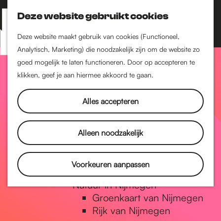
Nijmegen-Zuid
Nijmegen-Nieuw-West
Deze website gebruikt cookies
Z
K
Nijmegen-Oud-West
o
a
M
Deze website maakt gebruik van cookies (Functioneel,
Dukenburg
e
a
Analytisch, Marketing) die noodzakelijk zijn om de website zo
e
Lindenholt
G
k
r
goed mogelijk te laten functioneren. Door op accepteren te
n
e
t
klikken, geef je aan hiermee akkoord te gaan.
Historie
u
n
De oudste stad van
a
Alles accepteren
Nederland
Historische tijdlijn
n
Romeinse Limes
Alleen noodzakelijk
Vrede van Nijmegen
Penning
a
Voorkeuren aanpassen
Natuur in Nijmegen
Groenkaart van Nijmegen
a
Rijk van Nijmegen