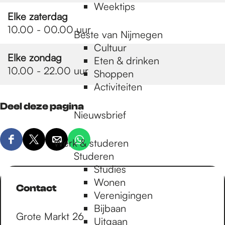
Weektips
Elke zaterdag
10.00 - 00.00 uur
Beste van Nijmegen
Cultuur
Elke zondag
Eten & drinken
10.00 - 22.00 uur
Shoppen
Activiteiten
Deel deze pagina
Nieuwsbrief
Werk & studeren
D
D
D
D
Studeren
e
e
e
e
Studies
e
e
e
e
Wonen
l
l
l
l
Contact
Verenigingen
d
d
d
d
Bijbaan
e
e
e
e
Grote Markt 26
Uitgaan
z
z
z
z