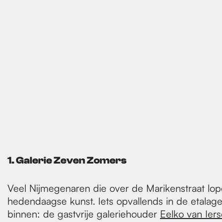
e
p
a
g
e
1. Galerie Zeven Zomers
Veel Nijmegenaren die over de Marikenstraat lope
hedendaagse kunst. Iets opvallends in de etalage
binnen: de gastvrije galeriehouder
Eelko van Iers