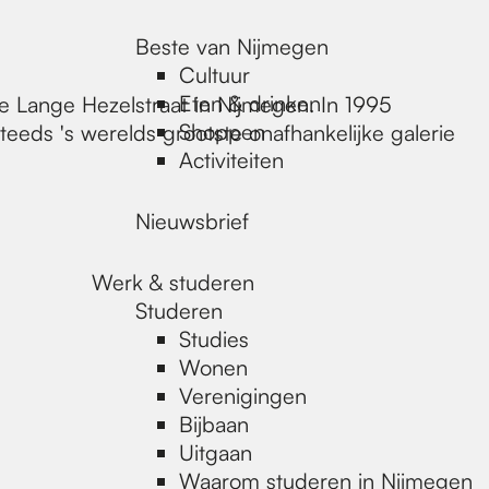
Beste van Nijmegen
Cultuur
Eten & drinken
e Lange Hezelstraat in Nijmegen. In 1995
Shoppen
eeds 's werelds grootste onafhankelijke galerie
Activiteiten
Nieuwsbrief
Werk & studeren
Studeren
Studies
Wonen
Verenigingen
Bijbaan
Uitgaan
Waarom studeren in Nijmegen