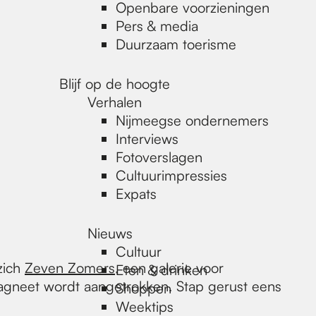
Openbare voorzieningen
Pers & media
Duurzaam toerisme
Blijf op de hoogte
Verhalen
Nijmeegse ondernemers
Interviews
Fotoverslagen
Cultuurimpressies
Expats
Nieuws
Cultuur
zich
Zeven Zomers
, een galerie voor
Eten & drinken
 magneet wordt aangetrokken. Stap gerust eens
Shoppen
Weektips