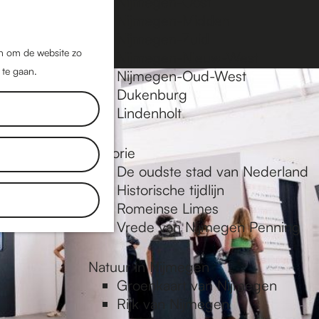
Nijmegen-Oost
Nijmegen-Midden
Z
K
Nijmegen-Zuid
o
a
M
jn om de website zo
Nijmegen-Nieuw-West
e
a
 te gaan.
e
Nijmegen-Oud-West
k
r
Dukenburg
n
e
t
Lindenholt
u
n
Historie
De oudste stad van Nederland
Historische tijdlijn
Romeinse Limes
Vrede van Nijmegen Penning
Natuur in Nijmegen
Groenkaart van Nijmegen
Rijk van Nijmegen