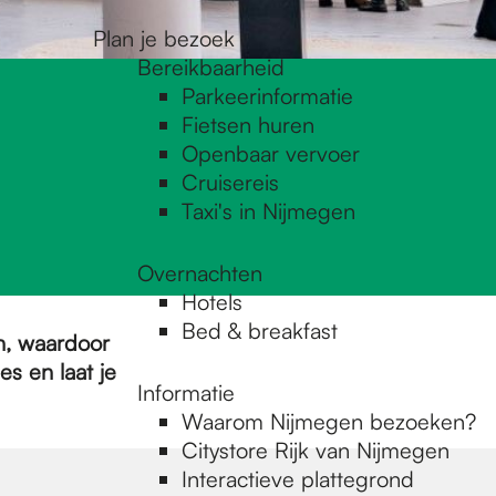
Plan je bezoek
Bereikbaarheid
Parkeerinformatie
Fietsen huren
Openbaar vervoer
Cruisereis
Taxi's in Nijmegen
Overnachten
Hotels
Bed & breakfast
ën, waardoor
es en laat je
Informatie
Waarom Nijmegen bezoeken?
Citystore Rijk van Nijmegen
Interactieve plattegrond