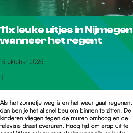
r
11x leuke uitjes in Nijmegen
d
wanneer het regent
e
15 oktober 2025
|
h
|
|
o
Als het zonnetje weg is en het weer gaat regenen,
dan ben je het al snel beu om binnen te zitten. De
m
kinderen vliegen tegen de muren omhoog en de
televisie draait overuren. Hoog tijd om erop uit te