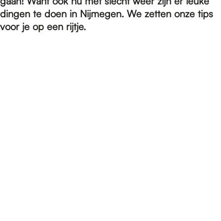
e
gaan! Want ook nu met slecht weer zijn er leuke
dingen te doen in Nijmegen. We zetten onze tips
voor je op een rijtje.
p
a
g
e