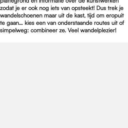
e
plattegrond en informatie over de kunstwerken
zodat je er ook nog iets van opsteekt! Dus trek je
wandelschoenen maar uit de kast, tijd om eropuit
p
te gaan… kies een van onderstaande routes uit of
simpelweg: combineer ze. Veel wandelplezier!
a
g
e