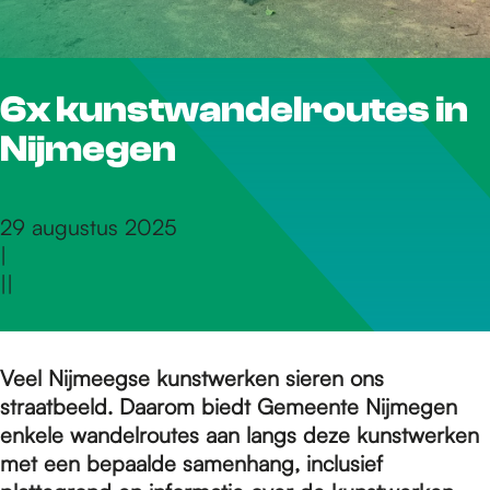
r
6x kunstwandelroutes in
d
Nijmegen
e
29 augustus 2025
|
h
|
|
o
Veel Nijmeegse kunstwerken sieren ons
straatbeeld. Daarom biedt Gemeente Nijmegen
m
enkele wandelroutes aan langs deze kunstwerken
met een bepaalde samenhang, inclusief