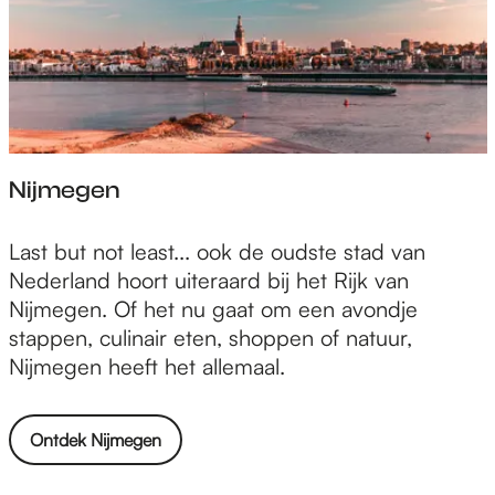
Nijmegen
N
Last but not least... ook de oudste stad van
i
Nederland hoort uiteraard bij het Rijk van
j
Nijmegen. Of het nu gaat om een avondje
m
stappen, culinair eten, shoppen of natuur,
e
Nijmegen heeft het allemaal.
g
e
Ontdek Nijmegen
n