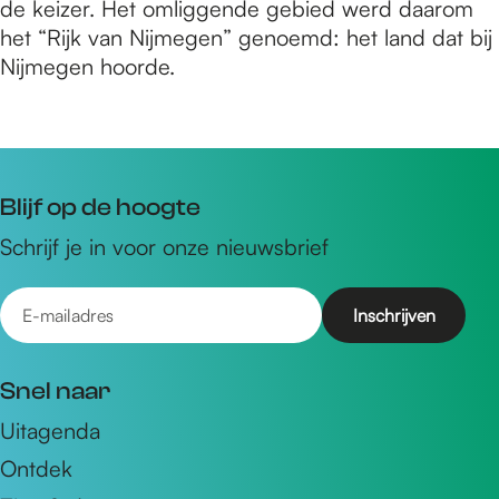
de keizer. Het omliggende gebied werd daarom
het “Rijk van Nijmegen” genoemd: het land dat bij
Nijmegen hoorde.
Blijf op de hoogte
Schrijf je in voor onze nieuwsbrief
E
-
m
Snel naar
a
Uitagenda
i
Ontdek
l