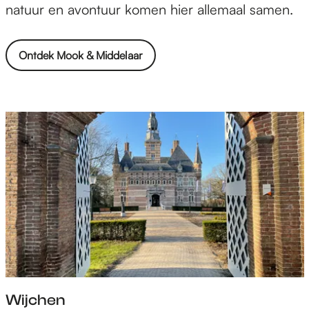
i
natuur en avontuur komen hier allemaal samen.
d
d
Ontdek Mook & Middelaar
e
l
a
a
r
Wijchen