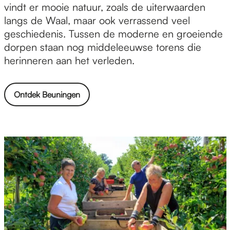
u
vindt er mooie natuur, zoals de uiterwaarden
n
langs de Waal, maar ook verrassend veel
i
geschiedenis. Tussen de moderne en groeiende
n
dorpen staan nog middeleeuwse torens die
g
herinneren aan het verleden.
e
n
Ontdek Beuningen