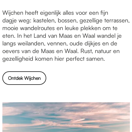
W
Wijchen heeft eigenlijk alles voor een fijn
i
dagje weg: kastelen, bossen, gezellige terrassen,
j
mooie wandelroutes en leuke plekken om te
c
eten. In het Land van Maas en Waal wandel je
h
langs weilanden, vennen, oude dijkjes en de
e
oevers van de Maas en Waal. Rust, natuur en
n
gezelligheid komen hier perfect samen.
Ontdek Wijchen