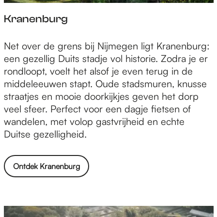
Kranenburg
K
Net over de grens bij Nijmegen ligt Kranenburg:
r
een gezellig Duits stadje vol historie. Zodra je er
a
rondloopt, voelt het alsof je even terug in de
n
middeleeuwen stapt. Oude stadsmuren, knusse
e
straatjes en mooie doorkijkjes geven het dorp
n
veel sfeer. Perfect voor een dagje fietsen of
b
wandelen, met volop gastvrijheid en echte
u
Duitse gezelligheid.
r
g
Ontdek Kranenburg