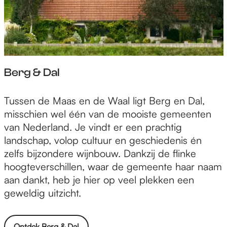
Berg & Dal
B
Tussen de Maas en de Waal ligt Berg en Dal,
e
misschien wel één van de mooiste gemeenten
r
van Nederland. Je vindt er een prachtig
g
landschap, volop cultuur en geschiedenis én
&
zelfs bijzondere wijnbouw. Dankzij de flinke
D
hoogteverschillen, waar de gemeente haar naam
a
aan dankt, heb je hier op veel plekken een
l
geweldig uitzicht.
Ontdek Berg & Dal