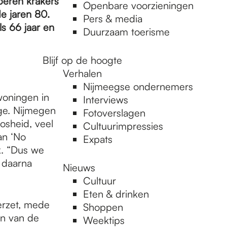
beren krakers
Openbare voorzieningen
de jaren 80.
Pers & media
ls 66 jaar en
Duurzaam toerisme
Blijf op de hoogte
Verhalen
Nijmeegse ondernemers
woningen in
Interviews
ge. Nijmegen
Fotoverslagen
osheid, veel
Cultuurimpressies
an ‘No
Expats
k. “Dus we
 daarna
Nieuws
Cultuur
Eten & drinken
erzet, mede
Shoppen
en van de
Weektips