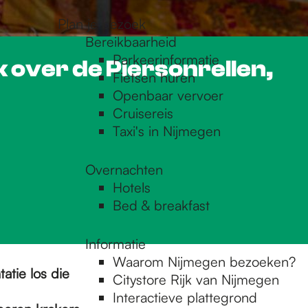
Plan je bezoek
Bereikbaarheid
Parkeerinformatie
over de Piersonrellen,
Fietsen huren
Openbaar vervoer
Cruisereis
Taxi's in Nijmegen
Overnachten
Hotels
Bed & breakfast
Informatie
Waarom Nijmegen bezoeken?
atie los die
Citystore Rijk van Nijmegen
Interactieve plattegrond