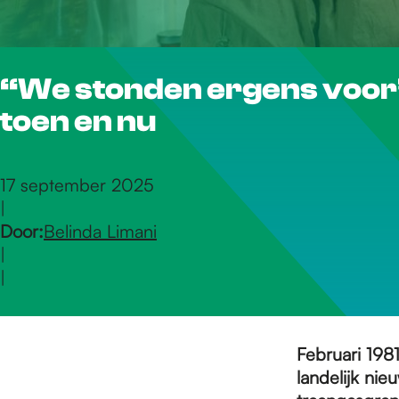
r
“We stonden ergens voor”
d
toen en nu
e
17 september 2025
|
h
Door:
Belinda Limani
|
o
|
m
Februari 1981
landelijk nie