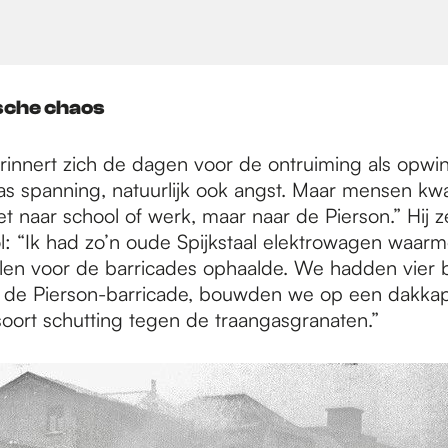
sche chaos
rinnert zich de dagen voor de ontruiming als opw
was spanning, natuurlijk ook angst. Maar mensen k
t naar school of werk, maar naar de Pierson.” Hij z
l: “Ik had zo’n oude Spijkstaal elektrowagen waarm
en voor de barricades ophaalde. We hadden vier b
 de Pierson-barricade, bouwden we op een dakka
oort schutting tegen de traangasgranaten.”