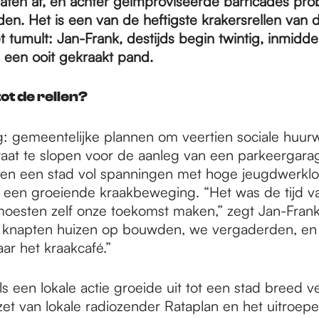
aten af, en achter geïmproviseerde barricades pro
en. Het is een van de heftigste krakersrellen van 
 tumult: Jan-Frank, destijds begin twintig, inmidde
een ooit gekraakt pand.
ot de rellen?
g: gemeentelijke plannen om veertien sociale huur
raat te slopen voor de aanleg van een parkeergara
aren een stad vol spanningen met hoge jeugdwerklo
 een groeiende kraakbeweging. “Het was de tijd v
moesten zelf onze toekomst maken,” zegt Jan-Fran
e knapten huizen op bouwden, we vergaderden, en
ar het kraakcafé.”
s een lokale actie groeide uit tot een stad breed v
nzet van lokale radiozender Rataplan en het uitroep