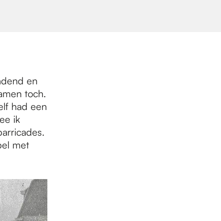
indend en
wamen toch.
elf had een
ee ik
arricades.
pel met