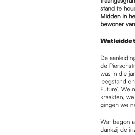
e
traangasgran
stand te houd
Midden in het
p
bewoner van 
Wat leidde t
a
De aanleidin
g
de Piersonst
was in die j
leegstand en
e
Future’. We 
kraakten, w
gingen we na
Wat begon al
dankzij de i