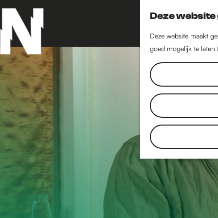
Deze website 
Deze website maakt geb
goed mogelijk te laten
G
a
n
a
a