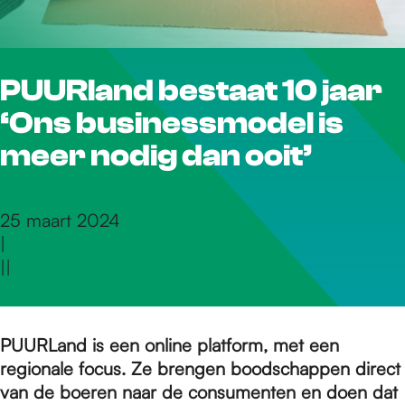
r
PUURland bestaat 10 jaar
d
‘Ons businessmodel is
e
meer nodig dan ooit’
h
25 maart 2024
|
|
|
o
m
PUURLand is een online platform, met een
regionale focus. Ze brengen boodschappen direct
van de boeren naar de consumenten en doen dat