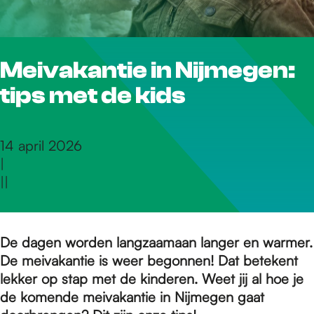
r
Meivakantie in Nijmegen:
d
tips met de kids
e
14 april 2026
|
h
|
|
o
De dagen worden langzaamaan langer en warmer.
De meivakantie is weer begonnen! Dat betekent
m
lekker op stap met de kinderen. Weet jij al hoe je
de komende meivakantie in Nijmegen gaat