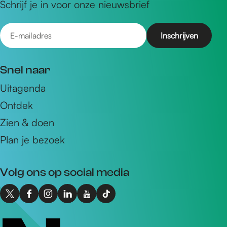
Schrijf je in voor onze nieuwsbrief
E
-
m
Snel naar
a
Uitagenda
i
Ontdek
l
a
Zien & doen
d
Plan je bezoek
r
e
Volg ons op social media
s
X
F
I
L
Y
T
I
a
n
i
o
i
n
c
s
n
u
k