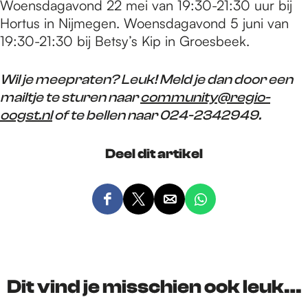
Woensdagavond 22 mei van 19:30-21:30 uur bij
Hortus in Nijmegen. Woensdagavond 5 juni van
19:30-21:30 bij Betsy’s Kip in Groesbeek.
Wil je meepraten? Leuk! Meld je dan door een
mailtje te sturen naar
community@regio-
oogst.nl
of te bellen naar 024-2342949.
Deel dit artikel
D
D
D
D
e
e
e
e
e
e
e
e
l
l
l
l
d
d
d
d
Dit vind je misschien ook leuk…
e
e
e
e