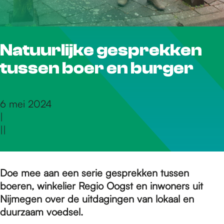
r
Natuurlijke gesprekken
d
tussen boer en burger
e
6 mei 2024
|
h
|
|
o
Doe mee aan een serie gesprekken tussen
boeren, winkelier Regio Oogst en inwoners uit
m
Nijmegen over de uitdagingen van lokaal en
duurzaam voedsel.