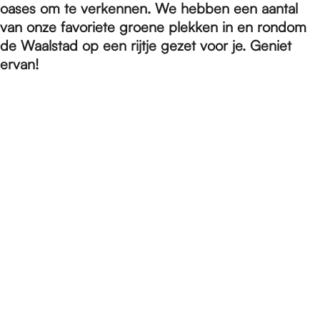
e
oases om te verkennen. We hebben een aantal
van onze favoriete groene plekken in en rondom
de Waalstad op een rijtje gezet voor je. Geniet
p
ervan!
a
g
e