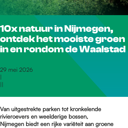
r
10x natuur in Nijmegen,
d
ontdek het mooiste groen
e
in en rondom de Waalstad
h
29 mei 2026
|
|
|
o
m
Van uitgestrekte parken tot kronkelende
rivieroevers en weelderige bossen,
Nijmegen biedt een rijke variëteit aan groene