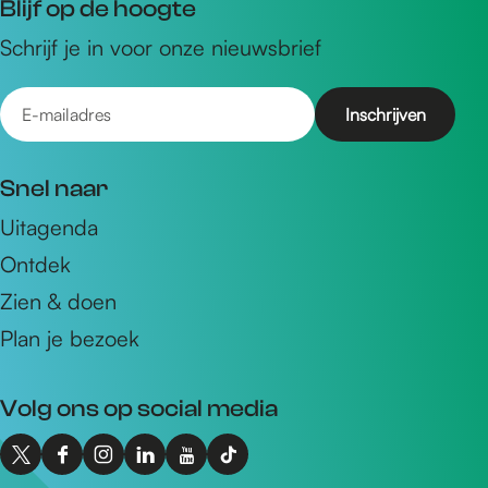
Blijf op de hoogte
Schrijf je in voor onze nieuwsbrief
E
-
m
Snel naar
a
Uitagenda
i
Ontdek
l
a
Zien & doen
d
Plan je bezoek
r
e
Volg ons op social media
s
X
F
I
L
Y
T