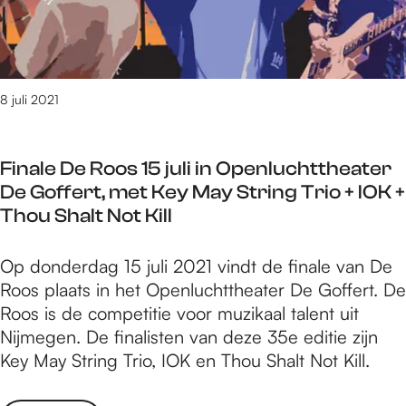
i
e
u
t
a
j
l
e
n
n
S
e
k
a
N
t
d
o
j
i
e
e
m
8 juli 2021
a
j
v
n
t
a
m
e
i
r
e
n
Finale De Roos 15 juli in Openluchttheater
n
n
g
s
De Goffert, met Key May String Trio + IOK +
h
a
e
S
Thou Shalt Not Kill
e
a
n
t
t
r
b
a
F
Op donderdag 15 juli 2021 vindt de finale van De
n
N
i
d
i
Roos plaats in het Openluchttheater De Goffert. De
a
i
j
s
n
Roos is de competitie voor muzikaal talent uit
j
j
S
c
a
Nijmegen. De finalisten van deze 35e editie zijn
a
m
t
r
l
Key May String Trio, IOK en Thou Shalt Not Kill.
a
e
e
o
e
r
g
v
s