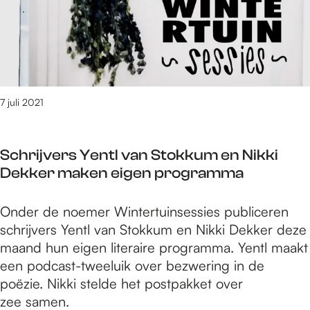
p
h
f
a
n
e
e
n
i
a
r
A
e
t
t
l
u
e
,
t
w
r
m
e
7 juli 2021
i
D
e
n
n
e
t
a
H
G
K
Schrijvers Yentl van Stokkum en Nikki
o
o
o
e
Dekker maken eigen programma
p
r
f
y
n
t
f
M
S
Onder de noemer Wintertuinsessies publiceren
i
u
e
a
c
schrijvers Yentl van Stokkum en Nikki Dekker deze
e
s
r
y
h
maand hun eigen literaire programma. Yentl maakt
u
N
t
S
r
een podcast-tweeluik over bezwering in de
w
i
,
t
i
poëzie. Nikki stelde het postpakket over
i
j
m
r
j
zee samen.
n
m
e