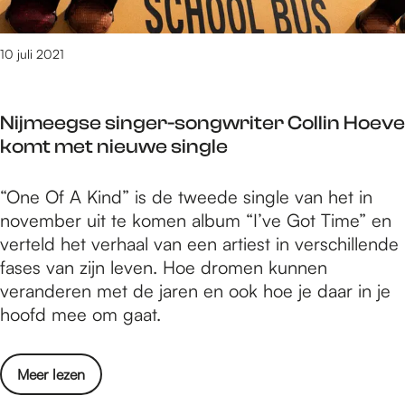
e
t
n
e
s
10 juli 2021
n
e
t
p
o
Nijmeegse singer-songwriter Collin Hoeve
t
o
komt met nieuwe single
e
n
m
s
N
“One Of A Kind” is de tweede single van het in
b
t
i
november uit te komen album “I’ve Got Time” en
e
e
j
verteld het verhaal van een artiest in verschillende
r
l
m
fases van zijn leven. Hoe dromen kunnen
:
l
e
veranderen met de jaren en ook hoe je daar in je
t
i
e
hoofd mee om gaat.
e
n
g
n
g
s
t
e
o
Meer lezen
e
o
n
v