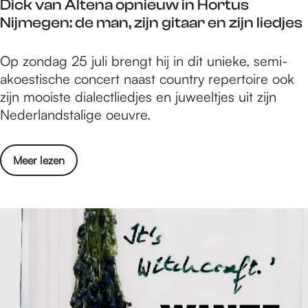
Dick van Altena opnieuw in Hortus
5
l
Nijmegen: de man, zijn gitaar en zijn liedjes
j
u
u
c
D
Op zondag 25 juli brengt hij in dit unieke, semi-
l
h
i
akoestische concert naast country repertoire ook
i
t
c
zijn mooiste dialectliedjes en juweeltjes uit zijn
i
t
k
Nederlandstalige oeuvre.
n
h
v
O
e
a
p
a
o
Meer lezen
n
e
t
v
A
n
e
e
l
l
r
r
t
u
D
D
e
c
e
i
n
h
G
c
a
t
o
k
o
t
f
v