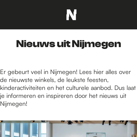
G
a
n
Nieuws uit Nijmegen
a
a
r
d
Er gebeurt veel in Nijmegen! Lees hier alles over
e
de nieuwste winkels, de leukste feesten,
h
kinderactiviteiten en het culturele aanbod. Dus laat
o
je informeren en inspireren door het nieuws uit
m
Nijmegen!
e
p
2
a
9
g
8