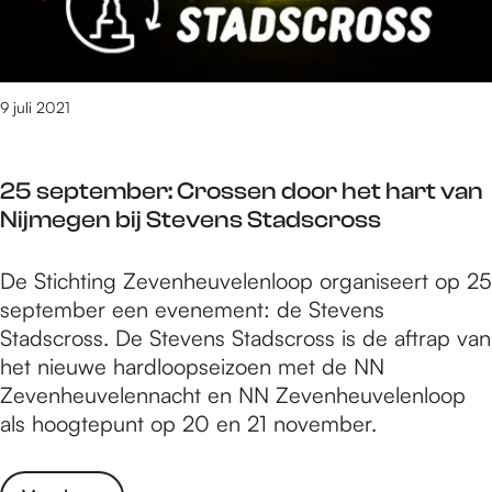
r
H
n
o
e
o
i
p
n
e
e
r
i
v
u
o
9 juli 2021
g
e
w
e
i
k
e
p
n
o
s
25 september: Crossen door het hart van
:
g
m
i
Nijmegen bij Stevens Stadscross
V
M
t
n
e
u
m
g
2
De Stichting Zevenheuvelenloop organiseert op 25
r
s
e
l
5
september een evenement: de Stevens
e
i
t
e
s
Stadscross. De Stevens Stadscross is de aftrap van
n
c
n
e
het nieuwe hardloopseizoen met de NN
i
a
i
p
Zevenheuvelennacht en NN Zevenheuvelenloop
g
l
e
t
als hoogtepunt op 20 en 21 november.
i
M
u
e
n
a
w
m
g
k
e