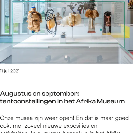
e
9
t
/
m
2
9
9
7
v
11 juli 2021
a
n
3
Augustus en september:
0
tentoonstellingen in het Afrika Museum
9
0
A
Onze musea zijn weer open! En dat is maar goed
r
u
ook, met zoveel nieuwe exposities en
e
g